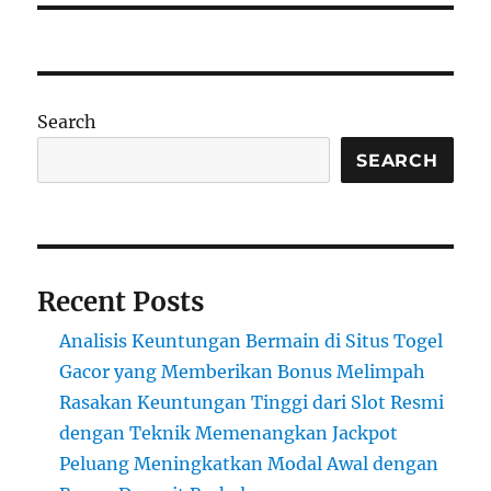
Search
SEARCH
Recent Posts
Analisis Keuntungan Bermain di Situs Togel
Gacor yang Memberikan Bonus Melimpah
Rasakan Keuntungan Tinggi dari Slot Resmi
dengan Teknik Memenangkan Jackpot
Peluang Meningkatkan Modal Awal dengan