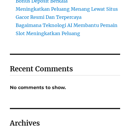
Bonus Deposit Berkala
Meningkatkan Peluang Menang Lewat Situs
Gacor Resmi Dan Terpercaya
Bagaimana Teknologi AI Membantu Pemain
Slot Meningkatkan Peluang
Recent Comments
No comments to show.
Archives