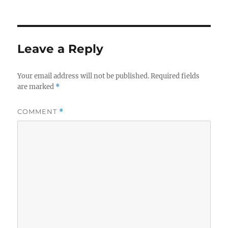
on
Leave a Reply
Your email address will not be published.
Required fields
are marked
*
COMMENT
*