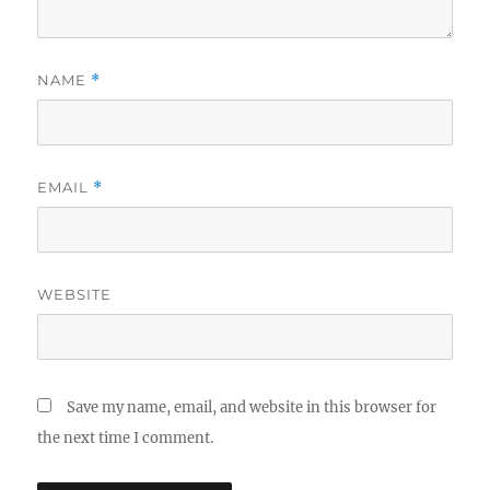
NAME
*
EMAIL
*
WEBSITE
Save my name, email, and website in this browser for
the next time I comment.