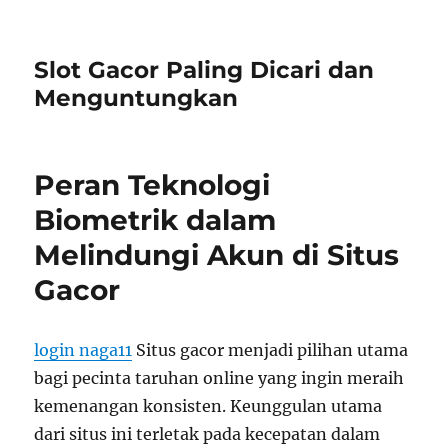
Slot Gacor Paling Dicari dan
Menguntungkan
Peran Teknologi
Biometrik dalam
Melindungi Akun di Situs
Gacor
login naga11
Situs gacor menjadi pilihan utama
bagi pecinta taruhan online yang ingin meraih
kemenangan konsisten. Keunggulan utama
dari situs ini terletak pada kecepatan dalam