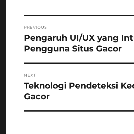
Post
PREVIOUS
navigation
Pengaruh UI/UX yang Int
Previous
post:
Pengguna Situs Gacor
NEXT
Teknologi Pendeteksi Ke
Next
post:
Gacor