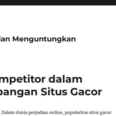
i dan Menguntungkan
ompetitor dalam
bangan Situs Gacor
n
Dalam dunia perjudian online, popularitas situs gacor