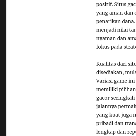
positif. Situs 
yang aman dan 
penarikan dana. 
menjadi nilai 
nyaman dan aman
fokus pada stra
Kualitas dari si
disediakan, mula
Variasi game in
memiliki pilihan
gacor seringkal
jalannya permai
yang kuat juga 
pribadi dan tran
lengkap dan repu