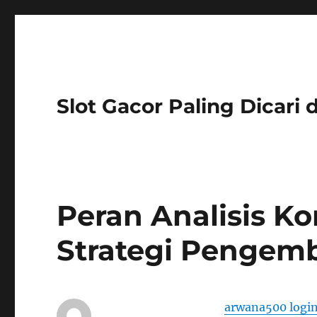
Slot Gacor Paling Dicar
Peran Analisis K
Strategi Pengem
arwana500 logi