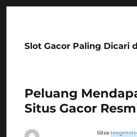
Slot Gacor Paling Dicar
Peluang Mendapa
Situs Gacor Resm
Situs
tempototo