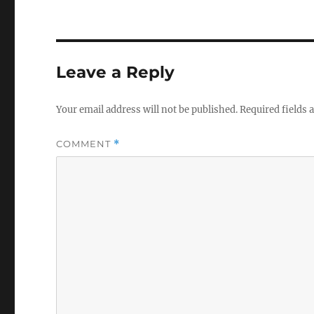
Leave a Reply
Your email address will not be published.
Required fields
COMMENT
*