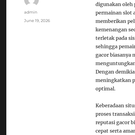
digunakan oleh 
Author
admin
permainan slot 
Posted
June 19, 2026
memberikan pel
on
kemenangan seca
terletak pada si
sehingga pemain 
gacor biasanya
menguntungkan,
Dengan demikian
meningkatkan p
optimal.
Keberadaan situ
proses transaks
reputasi gacor 
cepat serta ama