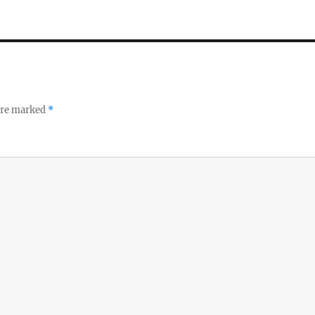
 are marked
*