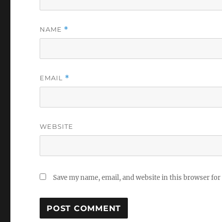
NAME
*
EMAIL
*
WEBSITE
Save my name, email, and website in this browser for