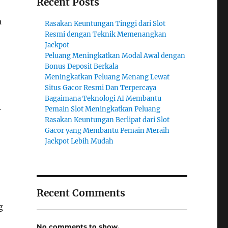
Recent Posts
a
Rasakan Keuntungan Tinggi dari Slot
Resmi dengan Teknik Memenangkan
Jackpot
Peluang Meningkatkan Modal Awal dengan
Bonus Deposit Berkala
Meningkatkan Peluang Menang Lewat
Situs Gacor Resmi Dan Terpercaya
Bagaimana Teknologi AI Membantu
.
Pemain Slot Meningkatkan Peluang
Rasakan Keuntungan Berlipat dari Slot
Gacor yang Membantu Pemain Meraih
Jackpot Lebih Mudah
Recent Comments
g
No comments to show.