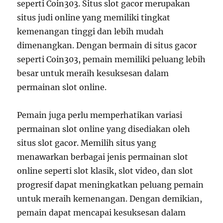
seperti Coin303. Situs slot gacor merupakan
situs judi online yang memiliki tingkat
kemenangan tinggi dan lebih mudah
dimenangkan. Dengan bermain di situs gacor
seperti Coin303, pemain memiliki peluang lebih
besar untuk meraih kesuksesan dalam
permainan slot online.
Pemain juga perlu memperhatikan variasi
permainan slot online yang disediakan oleh
situs slot gacor. Memilih situs yang
menawarkan berbagai jenis permainan slot
online seperti slot klasik, slot video, dan slot
progresif dapat meningkatkan peluang pemain
untuk meraih kemenangan. Dengan demikian,
pemain dapat mencapai kesuksesan dalam