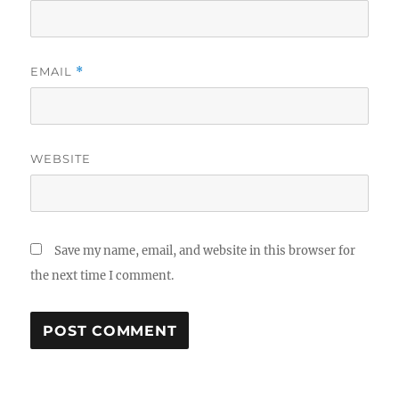
EMAIL
*
WEBSITE
Save my name, email, and website in this browser for
the next time I comment.