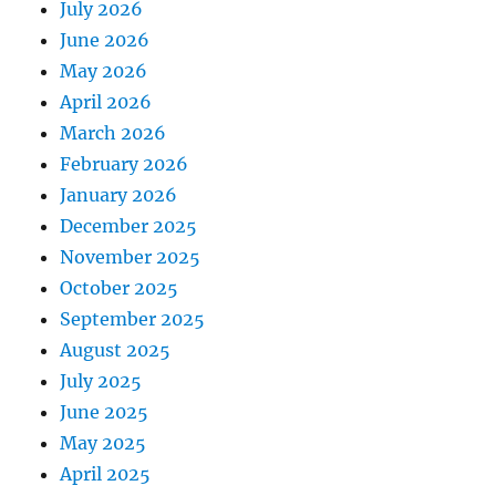
July 2026
June 2026
May 2026
April 2026
March 2026
February 2026
January 2026
December 2025
November 2025
October 2025
September 2025
August 2025
July 2025
June 2025
May 2025
April 2025