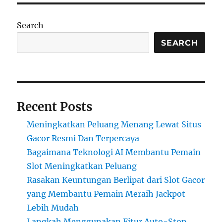
Search
SEARCH
Recent Posts
Meningkatkan Peluang Menang Lewat Situs
Gacor Resmi Dan Terpercaya
Bagaimana Teknologi AI Membantu Pemain
Slot Meningkatkan Peluang
Rasakan Keuntungan Berlipat dari Slot Gacor
yang Membantu Pemain Meraih Jackpot
Lebih Mudah
Langkah Menggunakan Fitur Auto-Stop