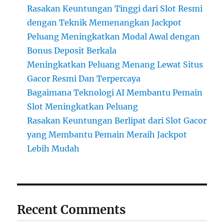
Rasakan Keuntungan Tinggi dari Slot Resmi
dengan Teknik Memenangkan Jackpot
Peluang Meningkatkan Modal Awal dengan
Bonus Deposit Berkala
Meningkatkan Peluang Menang Lewat Situs
Gacor Resmi Dan Terpercaya
Bagaimana Teknologi AI Membantu Pemain
Slot Meningkatkan Peluang
Rasakan Keuntungan Berlipat dari Slot Gacor
yang Membantu Pemain Meraih Jackpot
Lebih Mudah
Recent Comments