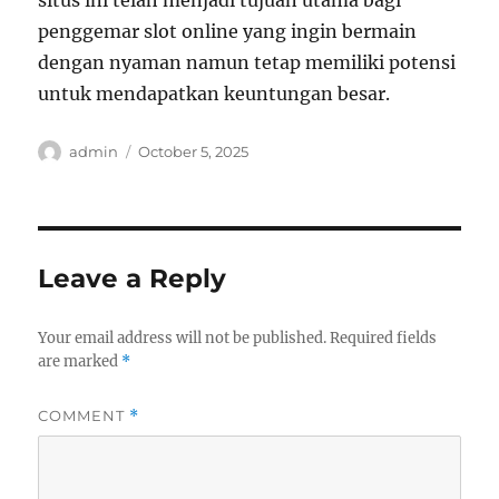
situs ini telah menjadi tujuan utama bagi
penggemar slot online yang ingin bermain
dengan nyaman namun tetap memiliki potensi
untuk mendapatkan keuntungan besar.
Author
Posted
admin
October 5, 2025
on
Leave a Reply
Your email address will not be published.
Required fields
are marked
*
COMMENT
*