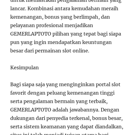
untuk memastikan pengalaman bermain yang
lancar. Kombinasi antara kemudahan meraih
kemenangan, bonus yang berlimpah, dan
pelayanan profesional menjadikan
GEMERLAPTOTO pilihan yang tepat bagi siapa
pun yang ingin mendapatkan keuntungan
besar dari permainan slot online.
Kesimpulan
Bagi siapa saja yang menginginkan portal slot
favorit dengan peluang kemenangan tinggi
serta pengalaman bermain yang terbaik,
GEMERLAPTOTO adalah jawabannya. Dengan
dukungan dari penyedia terkenal, bonus besar,
serta sistem keamanan yang dapat diandalkan,