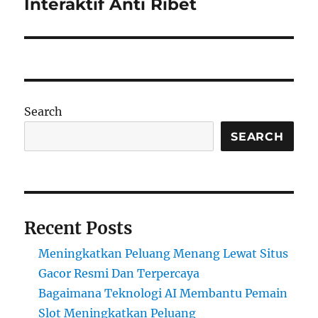
Interaktif Anti Ribet
Search
SEARCH
Recent Posts
Meningkatkan Peluang Menang Lewat Situs
Gacor Resmi Dan Terpercaya
Bagaimana Teknologi AI Membantu Pemain
Slot Meningkatkan Peluang