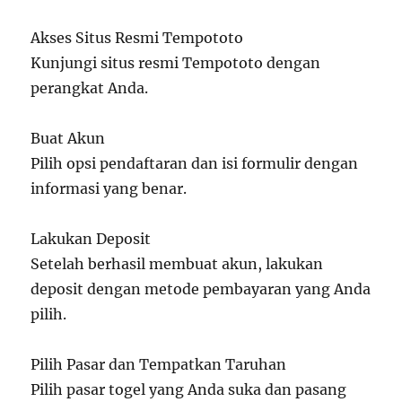
Akses Situs Resmi Tempototo
Kunjungi situs resmi Tempototo dengan
perangkat Anda.
Buat Akun
Pilih opsi pendaftaran dan isi formulir dengan
informasi yang benar.
Lakukan Deposit
Setelah berhasil membuat akun, lakukan
deposit dengan metode pembayaran yang Anda
pilih.
Pilih Pasar dan Tempatkan Taruhan
Pilih pasar togel yang Anda suka dan pasang