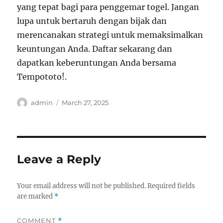
yang tepat bagi para penggemar togel. Jangan
lupa untuk bertaruh dengan bijak dan
merencanakan strategi untuk memaksimalkan
keuntungan Anda. Daftar sekarang dan
dapatkan keberuntungan Anda bersama
Tempototo!.
Author
Posted
admin
March 27, 2025
on
Leave a Reply
Your email address will not be published.
Required fields
are marked
*
COMMENT
*