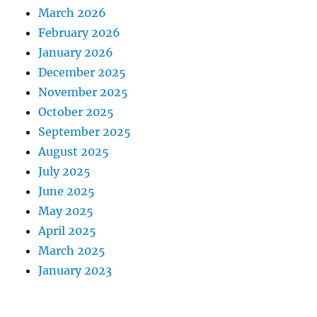
March 2026
February 2026
January 2026
December 2025
November 2025
October 2025
September 2025
August 2025
July 2025
June 2025
May 2025
April 2025
March 2025
January 2023