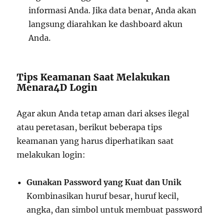
informasi Anda. Jika data benar, Anda akan
langsung diarahkan ke dashboard akun
Anda.
Tips Keamanan Saat Melakukan
Menara4D Login
Agar akun Anda tetap aman dari akses ilegal
atau peretasan, berikut beberapa tips
keamanan yang harus diperhatikan saat
melakukan login:
Gunakan Password yang Kuat dan Unik
Kombinasikan huruf besar, huruf kecil,
angka, dan simbol untuk membuat password