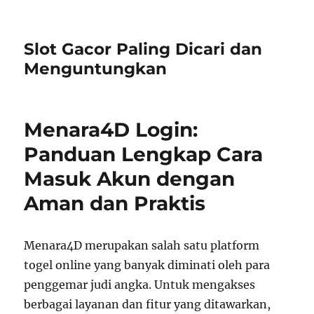
Slot Gacor Paling Dicari dan
Menguntungkan
Menara4D Login:
Panduan Lengkap Cara
Masuk Akun dengan
Aman dan Praktis
Menara4D merupakan salah satu platform
togel online yang banyak diminati oleh para
penggemar judi angka. Untuk mengakses
berbagai layanan dan fitur yang ditawarkan,