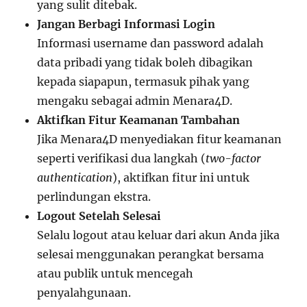
yang sulit ditebak.
Jangan Berbagi Informasi Login
Informasi username dan password adalah
data pribadi yang tidak boleh dibagikan
kepada siapapun, termasuk pihak yang
mengaku sebagai admin Menara4D.
Aktifkan Fitur Keamanan Tambahan
Jika Menara4D menyediakan fitur keamanan
seperti verifikasi dua langkah (
two-factor
authentication
), aktifkan fitur ini untuk
perlindungan ekstra.
Logout Setelah Selesai
Selalu logout atau keluar dari akun Anda jika
selesai menggunakan perangkat bersama
atau publik untuk mencegah
penyalahgunaan.