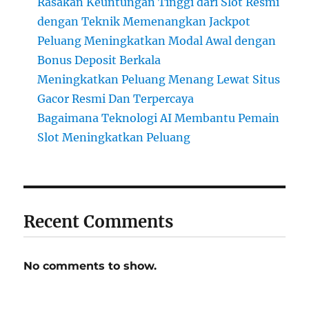
Rasakan Keuntungan Tinggi dari Slot Resmi
dengan Teknik Memenangkan Jackpot
Peluang Meningkatkan Modal Awal dengan
Bonus Deposit Berkala
Meningkatkan Peluang Menang Lewat Situs
Gacor Resmi Dan Terpercaya
Bagaimana Teknologi AI Membantu Pemain
Slot Meningkatkan Peluang
Recent Comments
No comments to show.