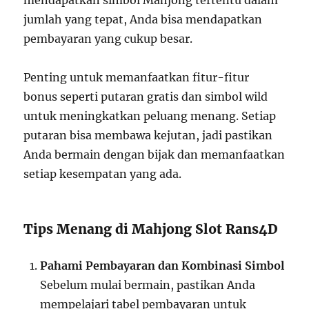
mendapatkan simbol Mahjong tertentu dalam
jumlah yang tepat, Anda bisa mendapatkan
pembayaran yang cukup besar.
Penting untuk memanfaatkan fitur-fitur
bonus seperti putaran gratis dan simbol wild
untuk meningkatkan peluang menang. Setiap
putaran bisa membawa kejutan, jadi pastikan
Anda bermain dengan bijak dan memanfaatkan
setiap kesempatan yang ada.
Tips Menang di Mahjong Slot Rans4D
Pahami Pembayaran dan Kombinasi Simbol
Sebelum mulai bermain, pastikan Anda
mempelajari tabel pembayaran untuk