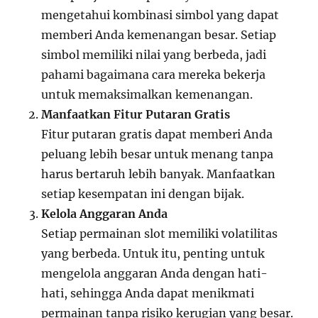
mengetahui kombinasi simbol yang dapat
memberi Anda kemenangan besar. Setiap
simbol memiliki nilai yang berbeda, jadi
pahami bagaimana cara mereka bekerja
untuk memaksimalkan kemenangan.
Manfaatkan Fitur Putaran Gratis
Fitur putaran gratis dapat memberi Anda
peluang lebih besar untuk menang tanpa
harus bertaruh lebih banyak. Manfaatkan
setiap kesempatan ini dengan bijak.
Kelola Anggaran Anda
Setiap permainan slot memiliki volatilitas
yang berbeda. Untuk itu, penting untuk
mengelola anggaran Anda dengan hati-
hati, sehingga Anda dapat menikmati
permainan tanpa risiko kerugian yang besar.