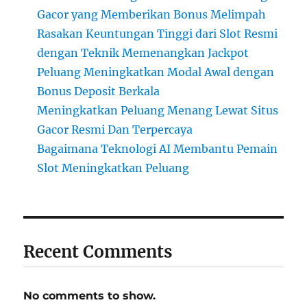
Gacor yang Memberikan Bonus Melimpah
Rasakan Keuntungan Tinggi dari Slot Resmi
dengan Teknik Memenangkan Jackpot
Peluang Meningkatkan Modal Awal dengan
Bonus Deposit Berkala
Meningkatkan Peluang Menang Lewat Situs
Gacor Resmi Dan Terpercaya
Bagaimana Teknologi AI Membantu Pemain
Slot Meningkatkan Peluang
Recent Comments
No comments to show.