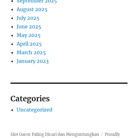
September 2025
August 2025
July 2025
June 2025
May 2025
April 2025
March 2025
January 2023
Categories
Uncategorized
Slot Gacor Paling Dicari dan Menguntungkan
Proudly