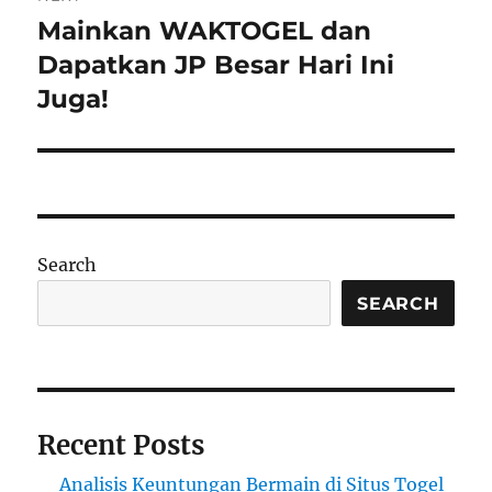
Mainkan WAKTOGEL dan
Next
post:
Dapatkan JP Besar Hari Ini
Juga!
Search
SEARCH
Recent Posts
Analisis Keuntungan Bermain di Situs Togel