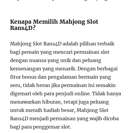
Kenapa Memilih Mahjong Slot
Rans4D?
Mahjong Slot Rans4D adalah pilihan terbaik
bagi pemain yang mencari permainan slot
dengan nuansa yang unik dan peluang
kemenangan yang menarik. Dengan berbagai
fitur bonus dan pengalaman bermain yang
seru, tidak heran jika permainan ini semakin
digemari oleh para penjudi online. Tidak hanya
menawarkan hiburan, tetapi juga peluang
untuk meraih hadiah besar, Mahjong Slot
Rans4D menjadi permainan yang wajib dicoba
bagi para penggemar slot.