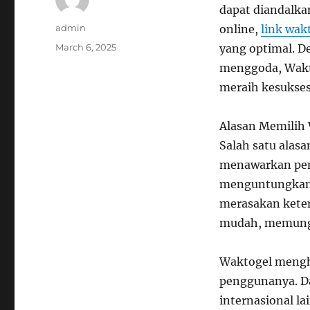
dapat diandalka
Author
admin
online,
link wak
Posted
March 6, 2025
yang optimal. D
on
menggoda, Wakto
meraih kesukses
Alasan Memilih
Salah satu alas
menawarkan pen
menguntungkan. 
merasakan keten
mudah, memungk
Waktogel mengha
penggunanya. Da
internasional l