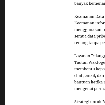
banyak kemena
Keamanan Data 
Keamanan inform
menggunakan tek
semua data prib
tenang tanpa pe
Layanan Pelang
Tautan Waktogel
membantu kapan 
chat, email, da
bantuan ketika
mengenai perma
Strategi untuk 