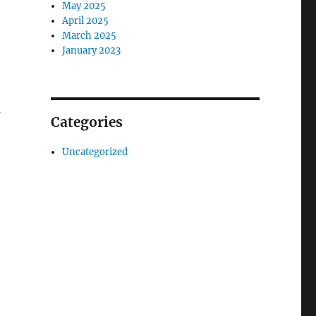
May 2025
April 2025
March 2025
January 2023
a
Categories
Uncategorized