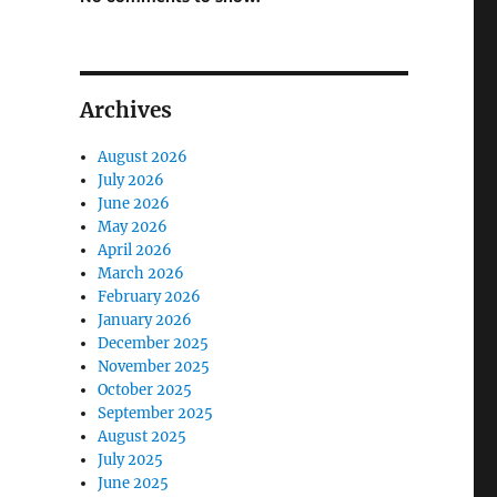
Archives
August 2026
July 2026
June 2026
May 2026
April 2026
March 2026
February 2026
January 2026
December 2025
November 2025
October 2025
September 2025
August 2025
July 2025
June 2025