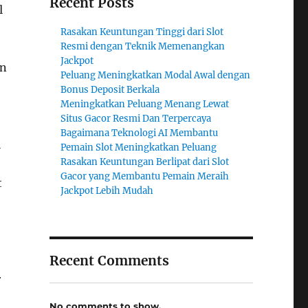
Recent Posts
l
Rasakan Keuntungan Tinggi dari Slot
Resmi dengan Teknik Memenangkan
Jackpot
an
Peluang Meningkatkan Modal Awal dengan
Bonus Deposit Berkala
Meningkatkan Peluang Menang Lewat
Situs Gacor Resmi Dan Terpercaya
Bagaimana Teknologi AI Membantu
i
Pemain Slot Meningkatkan Peluang
Rasakan Keuntungan Berlipat dari Slot
Gacor yang Membantu Pemain Meraih
t
Jackpot Lebih Mudah
Recent Comments
r
No comments to show.