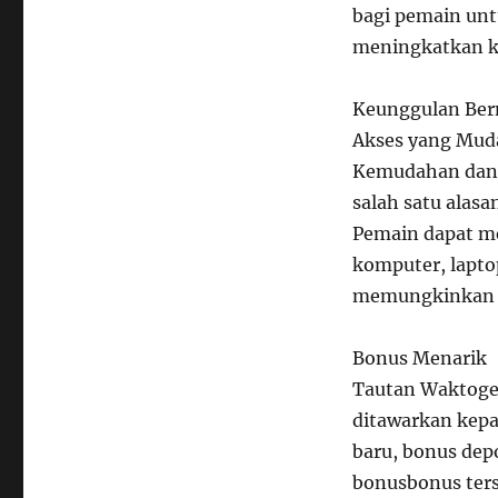
bagi pemain unt
meningkatkan 
Keunggulan Ber
Akses yang Mud
Kemudahan dan 
salah satu alasa
Pemain dapat me
komputer, laptop
memungkinkan ta
Bonus Menarik
Tautan Waktoge
ditawarkan kep
baru, bonus dep
bonusbonus ters