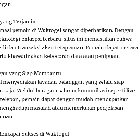
ngan.
yang Terjamin
asi pemain di Waktogel sangat diperhatikan. Dengan
nologi enkripsi terbaru, situs ini memastikan bahwa
adi dan transaksi akan tetap aman. Pemain dapat meras
rlu khawatir akan kebocoran data atau penipuan.
gan yang Siap Membantu
 menyediakan layanan pelanggan yang selalu siap
saja. Melalui beragam saluran komunikasi seperti live
n telepon, pemain dapat dengan mudah mendapatkan
 menghadapi masalah atau memerlukan penjelasan
inan.
Mencapai Sukses di Waktogel