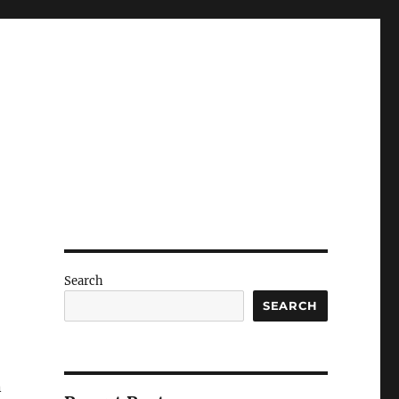
Search
SEARCH
n