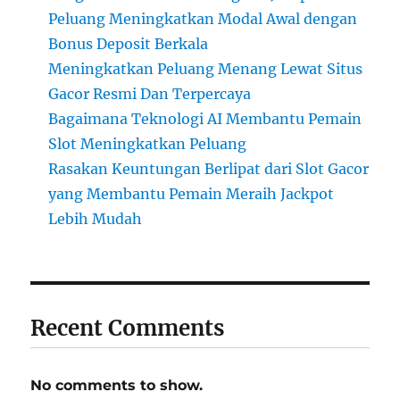
Peluang Meningkatkan Modal Awal dengan
Bonus Deposit Berkala
Meningkatkan Peluang Menang Lewat Situs
Gacor Resmi Dan Terpercaya
Bagaimana Teknologi AI Membantu Pemain
Slot Meningkatkan Peluang
Rasakan Keuntungan Berlipat dari Slot Gacor
yang Membantu Pemain Meraih Jackpot
Lebih Mudah
Recent Comments
No comments to show.