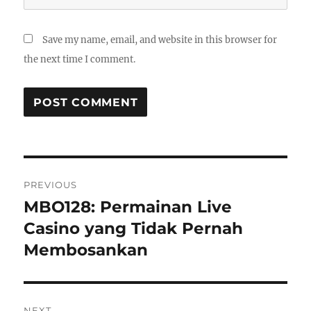
Save my name, email, and website in this browser for
the next time I comment.
Post
PREVIOUS
navigation
MBO128: Permainan Live
Previous
post:
Casino yang Tidak Pernah
Membosankan
NEXT