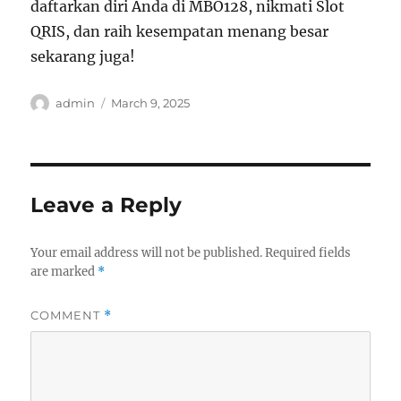
daftarkan diri Anda di MBO128, nikmati Slot
QRIS, dan raih kesempatan menang besar
sekarang juga!
Author
Posted
admin
March 9, 2025
on
Leave a Reply
Your email address will not be published.
Required fields
are marked
*
COMMENT
*