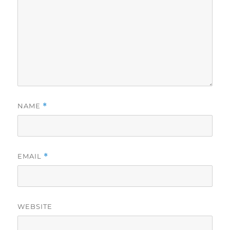
NAME
*
EMAIL
*
WEBSITE