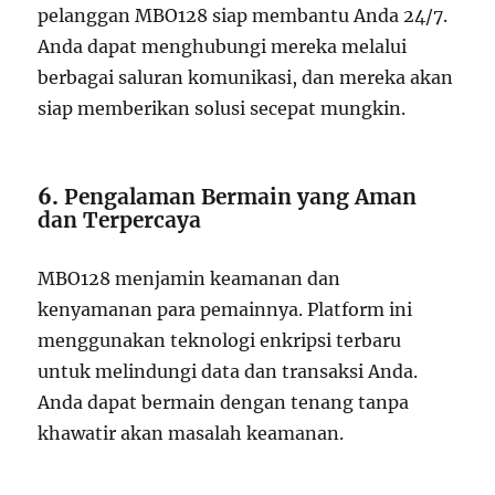
pelanggan MBO128 siap membantu Anda 24/7.
Anda dapat menghubungi mereka melalui
berbagai saluran komunikasi, dan mereka akan
siap memberikan solusi secepat mungkin.
6.
Pengalaman Bermain yang Aman
dan Terpercaya
MBO128 menjamin keamanan dan
kenyamanan para pemainnya. Platform ini
menggunakan teknologi enkripsi terbaru
untuk melindungi data dan transaksi Anda.
Anda dapat bermain dengan tenang tanpa
khawatir akan masalah keamanan.