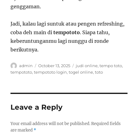
genggaman.
Jadi, kalau lagi suntuk atau pengen refreshing,
coba deh main di
tempototo
. Siapa tahu,
keberuntunganmu lagi nunggu di ronde
berikutnya.
Author
Posted
Tags
admin
October 13, 2025
judi online
,
tempo toto
,
on
tempototo
,
tempototo login
,
togel online
,
toto
Leave a Reply
Your email address will not be published.
Required fields
are marked
*