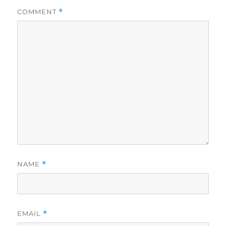
COMMENT
*
NAME
*
EMAIL
*