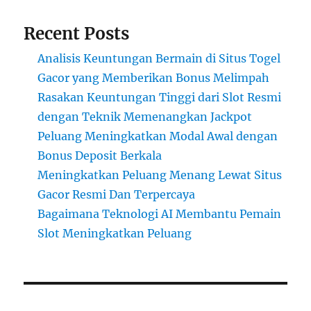
Recent Posts
Analisis Keuntungan Bermain di Situs Togel
Gacor yang Memberikan Bonus Melimpah
Rasakan Keuntungan Tinggi dari Slot Resmi
dengan Teknik Memenangkan Jackpot
Peluang Meningkatkan Modal Awal dengan
Bonus Deposit Berkala
Meningkatkan Peluang Menang Lewat Situs
Gacor Resmi Dan Terpercaya
Bagaimana Teknologi AI Membantu Pemain
Slot Meningkatkan Peluang