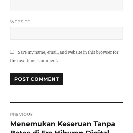
WEBSITE
Save my name, email, and website in this browser for
the next time I comment.
Post
PREVIOUS
navigation
Menemukan Keseruan Tanpa
Previous
post: