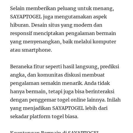
Selain memberikan peluang untuk menang,
SAYAPTOGEL juga mengutamakan aspek
hiburan. Desain situs yang modern dan
responsif menciptakan pengalaman bermain
yang menyenangkan, baik melalui komputer
atau smartphone.
Beraneka fitur seperti hasil langsung, prediksi
angka, dan komunitas diskusi membuat
pengalaman semakin menarik. Anda tidak
hanya bermain, tetapi juga bisa berinteraksi
dengan penggemar togel online lainnya. Inilah
yang menjadikan SAYAPTOGEL lebih dari
sekadar platform togel biasa.