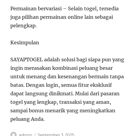
Permainan bervariasi – Selain togel, tersedia
juga pilihan permainan online lain sebagai
pelengkap.
Kesimpulan
SAYAPTOGEL adalah solusi bagi siapa pun yang
ingin merasakan kombinasi peluang besar
untuk menang dan kesenangan bermain tanpa
batas. Dengan login, semua fitur eksklusif
dapat langsung dinikmati. Mulai dari pasaran
togel yang lengkap, transaksi yang aman,
sampai bonus menarik yang meningkatkan
peluang Anda.
Author
Posted
admin
September 3, 2025