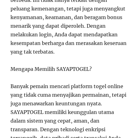
berbeda. Ini tidak hanya terkait dengan
peluang kemenangan, tetapi juga menyangkut
kenyamanan, keamanan, dan beragam bonus
menarik yang dapat diperoleh. Dengan
melakukan login, Anda dapat mendapatkan
kesempatan berharga dan merasakan keseruan
yang tak terbatas.
Mengapa Memilih SAYAPTOGEL?
Banyak pemain mencari platform togel online
yang tidak cuma menyajikan permainan, tetapi
juga menawarkan keuntungan nyata.
SAYAPTOGEL memiliki keunggulan utama
dalam sistem yang cepat, aman, dan
transparan. Dengan teknologi enkripsi