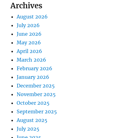
Archives
August 2026
July 2026
June 2026
May 2026
April 2026
March 2026
February 2026
January 2026
December 2025
November 2025
October 2025
September 2025
August 2025
July 2025
June 2025