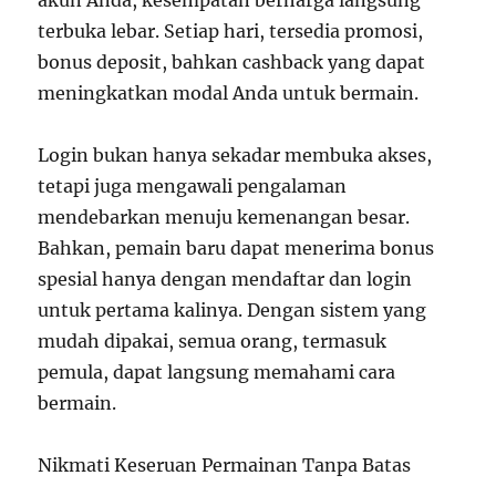
akun Anda, kesempatan berharga langsung
terbuka lebar. Setiap hari, tersedia promosi,
bonus deposit, bahkan cashback yang dapat
meningkatkan modal Anda untuk bermain.
Login bukan hanya sekadar membuka akses,
tetapi juga mengawali pengalaman
mendebarkan menuju kemenangan besar.
Bahkan, pemain baru dapat menerima bonus
spesial hanya dengan mendaftar dan login
untuk pertama kalinya. Dengan sistem yang
mudah dipakai, semua orang, termasuk
pemula, dapat langsung memahami cara
bermain.
Nikmati Keseruan Permainan Tanpa Batas