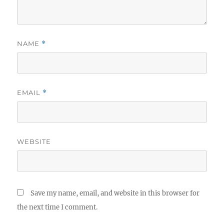
NAME
*
EMAIL
*
WEBSITE
Save my name, email, and website in this browser for
the next time I comment.