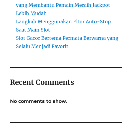
yang Membantu Pemain Meraih Jackpot
Lebih Mudah
Langkah Menggunakan Fitur Auto-Stop
Saat Main Slot
Slot Gacor Bertema Permata Berwarna yang
Selalu Menjadi Favorit
Recent Comments
No comments to show.