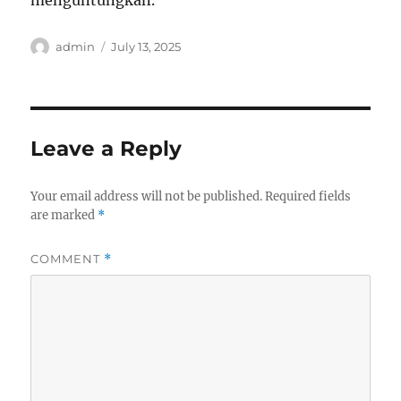
menguntungkan.
Author
Posted
admin
July 13, 2025
on
Leave a Reply
Your email address will not be published.
Required fields
are marked
*
COMMENT
*