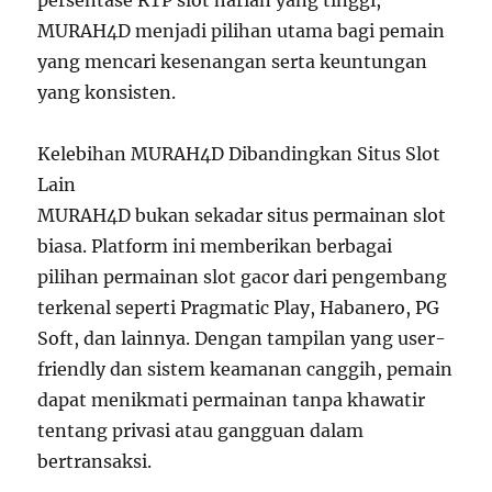
persentase RTP slot harian yang tinggi,
MURAH4D menjadi pilihan utama bagi pemain
yang mencari kesenangan serta keuntungan
yang konsisten.
Kelebihan MURAH4D Dibandingkan Situs Slot
Lain
MURAH4D bukan sekadar situs permainan slot
biasa. Platform ini memberikan berbagai
pilihan permainan slot gacor dari pengembang
terkenal seperti Pragmatic Play, Habanero, PG
Soft, dan lainnya. Dengan tampilan yang user-
friendly dan sistem keamanan canggih, pemain
dapat menikmati permainan tanpa khawatir
tentang privasi atau gangguan dalam
bertransaksi.