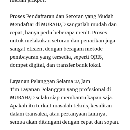
meraih jackpot.
Proses Pendaftaran dan Setoran yang Mudah
Mendaftar di MURAH4D sangatlah mudah dan
cepat, hanya perlu beberapa menit. Proses
untuk melakukan setoran dan penarikan juga
sangat efisien, dengan beragam metode
pembayaran yang tersedia, seperti QRIS,
dompet digital, dan transfer bank lokal.
Layanan Pelanggan Selama 24 Jam
Tim Layanan Pelanggan yang profesional di
MURAH4D selalu siap membantu kapan saja.
Apakah itu terkait masalah teknis, kesulitan
dalam transaksi, atau pertanyaan lainnya,
semua akan ditangani dengan cepat dan sopan.