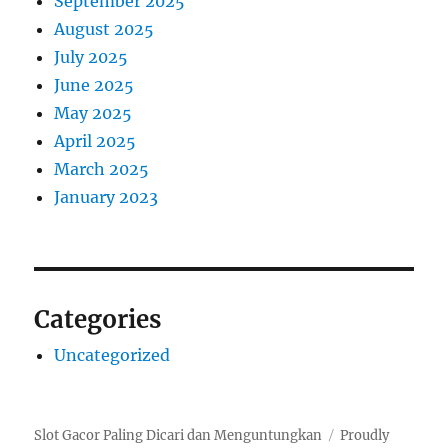
September 2025
August 2025
July 2025
June 2025
May 2025
April 2025
March 2025
January 2023
Categories
Uncategorized
Slot Gacor Paling Dicari dan Menguntungkan
Proudly