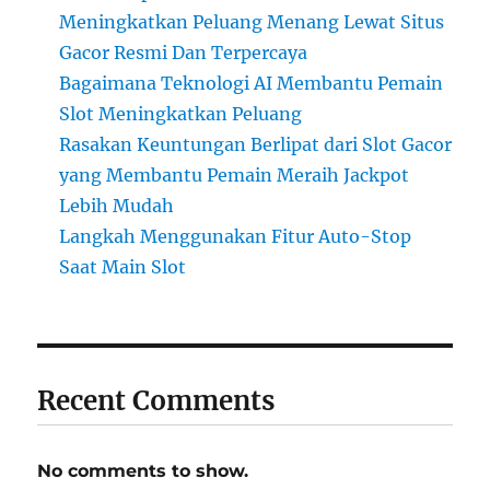
Meningkatkan Peluang Menang Lewat Situs
Gacor Resmi Dan Terpercaya
Bagaimana Teknologi AI Membantu Pemain
Slot Meningkatkan Peluang
Rasakan Keuntungan Berlipat dari Slot Gacor
yang Membantu Pemain Meraih Jackpot
Lebih Mudah
Langkah Menggunakan Fitur Auto-Stop
Saat Main Slot
Recent Comments
No comments to show.