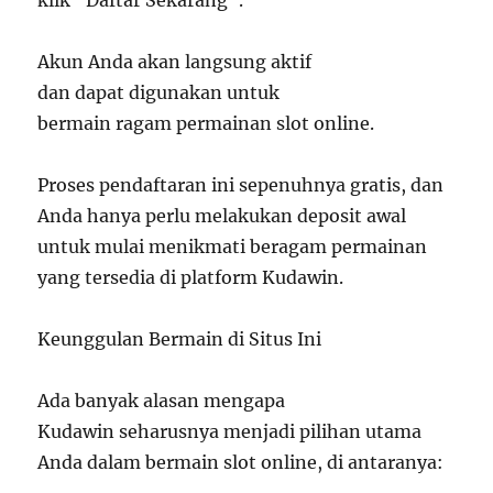
klik “Daftar Sekarang”.
Akun Anda akan langsung aktif
dan dapat digunakan untuk
bermain ragam permainan slot online.
Proses pendaftaran ini sepenuhnya gratis, dan
Anda hanya perlu melakukan deposit awal
untuk mulai menikmati beragam permainan
yang tersedia di platform Kudawin.
Keunggulan Bermain di Situs Ini
Ada banyak alasan mengapa
Kudawin seharusnya menjadi pilihan utama
Anda dalam bermain slot online, di antaranya: