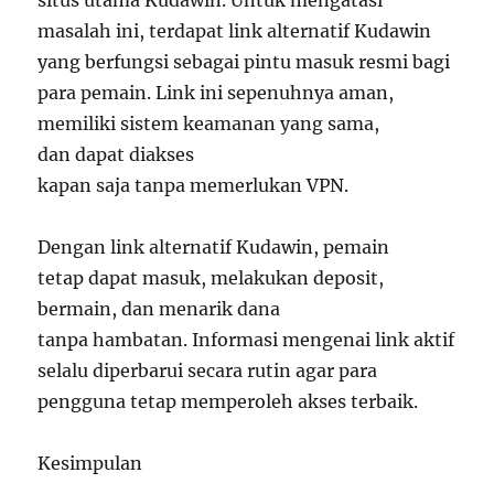
situs utama Kudawin. Untuk mengatasi
masalah ini, terdapat link alternatif Kudawin
yang berfungsi sebagai pintu masuk resmi bagi
para pemain. Link ini sepenuhnya aman,
memiliki sistem keamanan yang sama,
dan dapat diakses
kapan saja tanpa memerlukan VPN.
Dengan link alternatif Kudawin, pemain
tetap dapat masuk, melakukan deposit,
bermain, dan menarik dana
tanpa hambatan. Informasi mengenai link aktif
selalu diperbarui secara rutin agar para
pengguna tetap memperoleh akses terbaik.
Kesimpulan