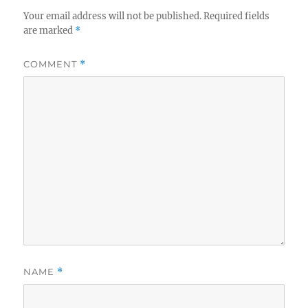
Your email address will not be published.
Required fields
are marked
*
COMMENT
*
NAME
*