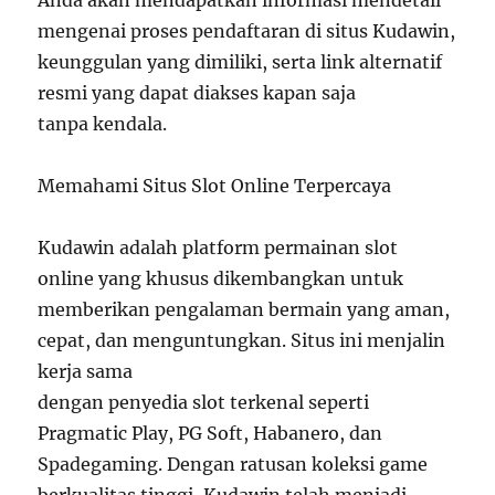
Anda akan mendapatkan informasi mendetail
mengenai proses pendaftaran di situs Kudawin,
keunggulan yang dimiliki, serta link alternatif
resmi yang dapat diakses kapan saja
tanpa kendala.
Memahami Situs Slot Online Terpercaya
Kudawin adalah platform permainan slot
online yang khusus dikembangkan untuk
memberikan pengalaman bermain yang aman,
cepat, dan menguntungkan. Situs ini menjalin
kerja sama
dengan penyedia slot terkenal seperti
Pragmatic Play, PG Soft, Habanero, dan
Spadegaming. Dengan ratusan koleksi game