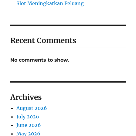
Slot Meningkatkan Peluang
Recent Comments
No comments to show.
Archives
August 2026
July 2026
June 2026
May 2026