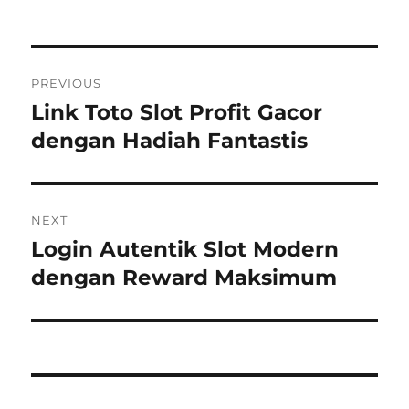
Post
PREVIOUS
navigation
Link Toto Slot Profit Gacor
Previous
post:
dengan Hadiah Fantastis
NEXT
Login Autentik Slot Modern
Next
post:
dengan Reward Maksimum