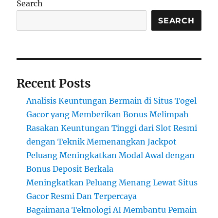
Search
SEARCH
Recent Posts
Analisis Keuntungan Bermain di Situs Togel
Gacor yang Memberikan Bonus Melimpah
Rasakan Keuntungan Tinggi dari Slot Resmi
dengan Teknik Memenangkan Jackpot
Peluang Meningkatkan Modal Awal dengan
Bonus Deposit Berkala
Meningkatkan Peluang Menang Lewat Situs
Gacor Resmi Dan Terpercaya
Bagaimana Teknologi AI Membantu Pemain