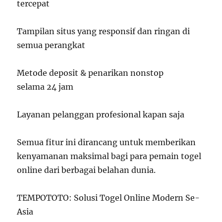
tercepat
Tampilan situs yang responsif dan ringan di
semua perangkat
Metode deposit & penarikan nonstop
selama 24 jam
Layanan pelanggan profesional kapan saja
Semua fitur ini dirancang untuk memberikan
kenyamanan maksimal bagi para pemain togel
online dari berbagai belahan dunia.
TEMPOTOTO: Solusi Togel Online Modern Se-
Asia