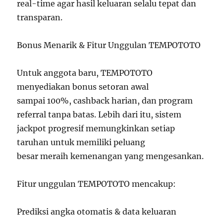
real-time agar hasil keluaran selalu tepat dan
transparan.
Bonus Menarik & Fitur Unggulan TEMPOTOTO
Untuk anggota baru, TEMPOTOTO
menyediakan bonus setoran awal
sampai 100%, cashback harian, dan program
referral tanpa batas. Lebih dari itu, sistem
jackpot progresif memungkinkan setiap
taruhan untuk memiliki peluang
besar meraih kemenangan yang mengesankan.
Fitur unggulan TEMPOTOTO mencakup:
Prediksi angka otomatis & data keluaran