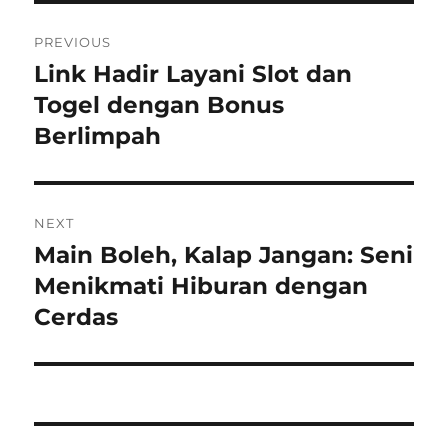
Post
PREVIOUS
navigation
Link Hadir Layani Slot dan
Previous
post:
Togel dengan Bonus
Berlimpah
NEXT
Main Boleh, Kalap Jangan: Seni
Next
post:
Menikmati Hiburan dengan
Cerdas