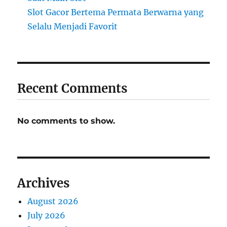
Slot Gacor Bertema Permata Berwarna yang
Selalu Menjadi Favorit
Recent Comments
No comments to show.
Archives
August 2026
July 2026