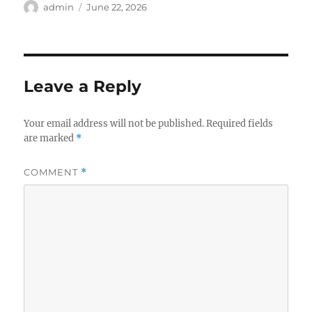
Author
Posted
admin
June 22, 2026
on
Leave a Reply
Your email address will not be published.
Required fields
are marked
*
COMMENT
*