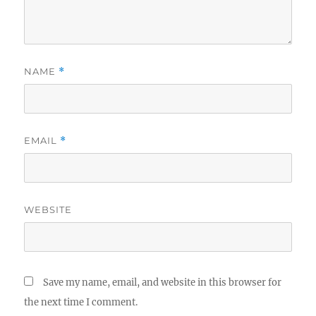
NAME
*
EMAIL
*
WEBSITE
Save my name, email, and website in this browser for
the next time I comment.