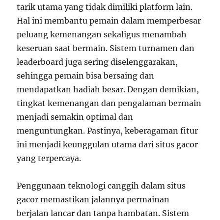
tarik utama yang tidak dimiliki platform lain.
Hal ini membantu pemain dalam memperbesar
peluang kemenangan sekaligus menambah
keseruan saat bermain. Sistem turnamen dan
leaderboard juga sering diselenggarakan,
sehingga pemain bisa bersaing dan
mendapatkan hadiah besar. Dengan demikian,
tingkat kemenangan dan pengalaman bermain
menjadi semakin optimal dan
menguntungkan. Pastinya, keberagaman fitur
ini menjadi keunggulan utama dari situs gacor
yang terpercaya.
Penggunaan teknologi canggih dalam situs
gacor memastikan jalannya permainan
berjalan lancar dan tanpa hambatan. Sistem