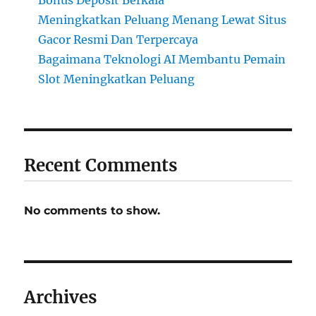
Bonus Deposit Berkala
Meningkatkan Peluang Menang Lewat Situs
Gacor Resmi Dan Terpercaya
Bagaimana Teknologi AI Membantu Pemain
Slot Meningkatkan Peluang
Recent Comments
No comments to show.
Archives