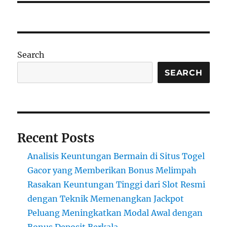
Search
SEARCH
Recent Posts
Analisis Keuntungan Bermain di Situs Togel
Gacor yang Memberikan Bonus Melimpah
Rasakan Keuntungan Tinggi dari Slot Resmi
dengan Teknik Memenangkan Jackpot
Peluang Meningkatkan Modal Awal dengan