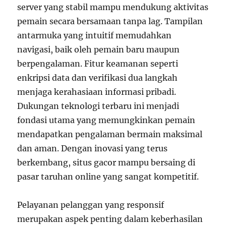
server yang stabil mampu mendukung aktivitas
pemain secara bersamaan tanpa lag. Tampilan
antarmuka yang intuitif memudahkan
navigasi, baik oleh pemain baru maupun
berpengalaman. Fitur keamanan seperti
enkripsi data dan verifikasi dua langkah
menjaga kerahasiaan informasi pribadi.
Dukungan teknologi terbaru ini menjadi
fondasi utama yang memungkinkan pemain
mendapatkan pengalaman bermain maksimal
dan aman. Dengan inovasi yang terus
berkembang, situs gacor mampu bersaing di
pasar taruhan online yang sangat kompetitif.
Pelayanan pelanggan yang responsif
merupakan aspek penting dalam keberhasilan