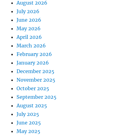
August 2026
July 2026
June 2026
May 2026
April 2026
March 2026
February 2026
January 2026
December 2025
November 2025
October 2025
September 2025
August 2025
July 2025
June 2025
May 2025