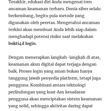
Terakhir, edukasi diri Anda mengenai tren
ancaman keamanan terbaru. Dunia siber selalu
berkembang, begitu pula metode yang
digunakan oleh peretas. Mengetahui ancaman
terkini akan membuat Anda lebih siap dalam
menghadapi potensi risiko saat melakukan
bukti4d login
.
Dengan menerapkan langkah-langkah di atas,
keamanan akun digital dapat terjaga dengan
baik. Proses login yang aman bukan hanya
tanggung jawab penyedia platform, tetapi juga
pengguna. Kombinasi antara teknologi
perlindungan yang kuat dan kesadaran
pengguna akan menciptakan sistem keamanan
yang solid, sehingga aktivitas daring dapat