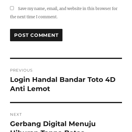
Save my name, email, and website in this browser for
the next time I comment.
Post
PREVIOUS
navigation
Login Handal Bandar Toto 4D
Previous
post:
Anti Lemot
NEXT
Gerbang Digital Menuju
Next
post: