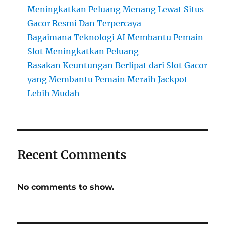
Meningkatkan Peluang Menang Lewat Situs
Gacor Resmi Dan Terpercaya
Bagaimana Teknologi AI Membantu Pemain
Slot Meningkatkan Peluang
Rasakan Keuntungan Berlipat dari Slot Gacor
yang Membantu Pemain Meraih Jackpot
Lebih Mudah
Recent Comments
No comments to show.