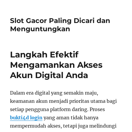
Slot Gacor Paling Dicari dan
Menguntungkan
Langkah Efektif
Mengamankan Akses
Akun Digital Anda
Dalam era digital yang semakin maju,
keamanan akun menjadi prioritas utama bagi
setiap pengguna platform daring. Proses
bukti4d login
yang aman tidak hanya
mempermudah akses, tetapi juga melindungi