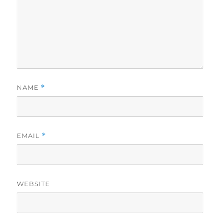
NAME
*
EMAIL
*
WEBSITE