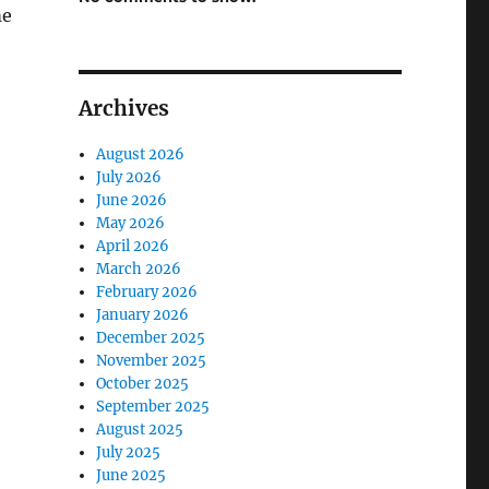
me
Archives
August 2026
July 2026
June 2026
May 2026
April 2026
March 2026
February 2026
January 2026
December 2025
November 2025
October 2025
September 2025
August 2025
July 2025
June 2025