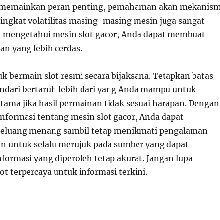
 memainkan peran penting, pemahaman akan mekanis
ingkat volatilitas masing-masing mesin juga sangat
 mengetahui mesin slot gacor, Anda dapat membuat
an yang lebih cerdas.
uk bermain slot resmi secara bijaksana. Tetapkan batas
ndari bertaruh lebih dari yang Anda mampu untuk
utama jika hasil permainan tidak sesuai harapan. Dengan
formasi tentang mesin slot gacor, Anda dapat
eluang menang sambil tetap menikmati pengalaman
an untuk selalu merujuk pada sumber yang dapat
nformasi yang diperoleh tetap akurat. Jangan lupa
lot terpercaya untuk informasi terkini.