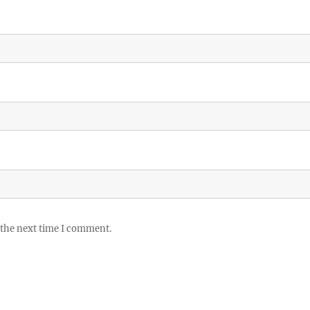
 the next time I comment.