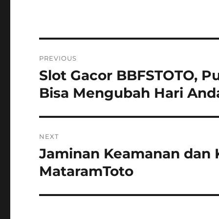
Post
PREVIOUS
navigation
Slot Gacor BBFSTOTO, P
Previous
post:
Bisa Mengubah Hari And
NEXT
Jaminan Keamanan dan K
Next
post:
MataramToto