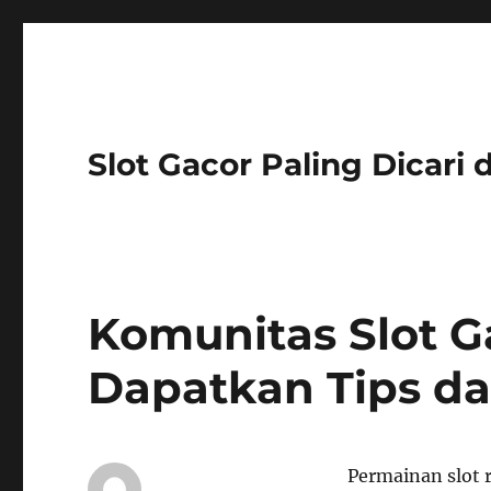
Slot Gacor Paling Dicar
Komunitas Slot G
Dapatkan Tips da
Permainan slot 