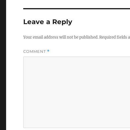
Leave a Reply
Your email address will not be published.
Required fields
COMMENT
*