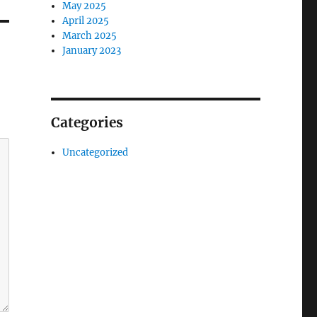
May 2025
April 2025
March 2025
January 2023
Categories
Uncategorized