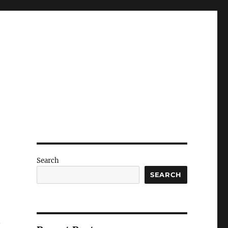
Search
SEARCH
.