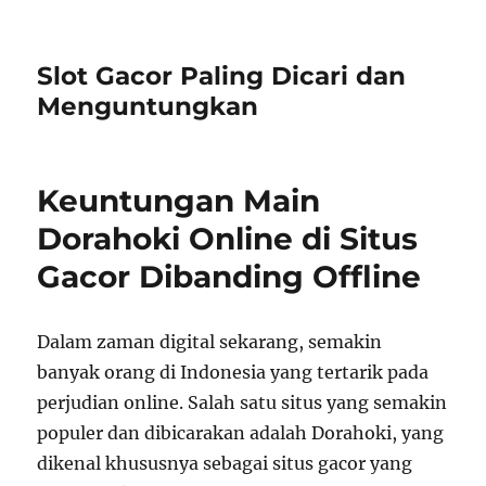
Slot Gacor Paling Dicari dan
Menguntungkan
Keuntungan Main
Dorahoki Online di Situs
Gacor Dibanding Offline
Dalam zaman digital sekarang, semakin
banyak orang di Indonesia yang tertarik pada
perjudian online. Salah satu situs yang semakin
populer dan dibicarakan adalah Dorahoki, yang
dikenal khususnya sebagai situs gacor yang