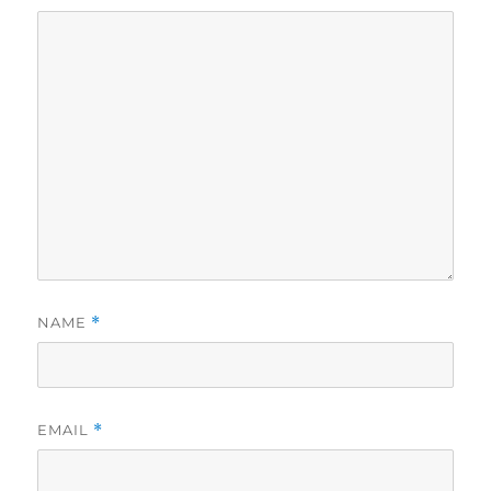
NAME
*
EMAIL
*