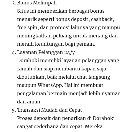
Bonus Melimpah
Situs ini memberikan berbagai bonus
menarik seperti bonus deposit, cashback,
free spin, dan promosi lainnya yang mampu
meningkatkan peluang untuk menang dan
meraih keuntungan bagi pemain.
Layanan Pelanggan 24/7
Dorahoki memiliki layanan pelanggan yang
ramah dan siap membantu kapan saja
dibutuhkan, baik melalui chat langsung
maupun WhatsApp. Hal ini membuat
pengalaman bermain menjadi lebih nyaman
dan aman.
Transaksi Mudah dan Cepat
Proses deposit dan penarikan di Dorahoki
sangat sederhana dan cepat. Mereka