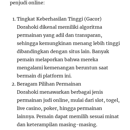
penjudi online:
Tingkat Keberhasilan Tinggi (Gacor)
Dorahoki dikenal memiliki algoritma
permainan yang adil dan transparan,
sehingga kemungkinan menang lebih tinggi
dibandingkan dengan situs lain. Banyak
pemain melaporkan bahwa mereka
mengalami kemenangan beruntun saat
bermain di platform ini.
Beragam Pilihan Permainan
Dorahoki menawarkan berbagai jenis
permainan judi online, mulai dari slot, togel,
live casino, poker, hingga permainan
lainnya. Pemain dapat memilih sesuai minat
dan keterampilan masing-masing.