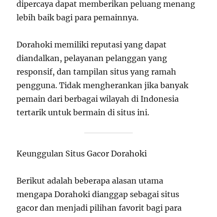
dipercaya dapat memberikan peluang menang
lebih baik bagi para pemainnya.
Dorahoki memiliki reputasi yang dapat
diandalkan, pelayanan pelanggan yang
responsif, dan tampilan situs yang ramah
pengguna. Tidak mengherankan jika banyak
pemain dari berbagai wilayah di Indonesia
tertarik untuk bermain di situs ini.
Keunggulan Situs Gacor Dorahoki
Berikut adalah beberapa alasan utama
mengapa Dorahoki dianggap sebagai situs
gacor dan menjadi pilihan favorit bagi para