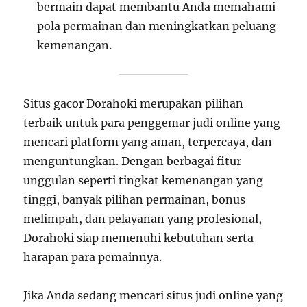
bermain dapat membantu Anda memahami
pola permainan dan meningkatkan peluang
kemenangan.
Situs gacor Dorahoki merupakan pilihan
terbaik untuk para penggemar judi online yang
mencari platform yang aman, terpercaya, dan
menguntungkan. Dengan berbagai fitur
unggulan seperti tingkat kemenangan yang
tinggi, banyak pilihan permainan, bonus
melimpah, dan pelayanan yang profesional,
Dorahoki siap memenuhi kebutuhan serta
harapan para pemainnya.
Jika Anda sedang mencari situs judi online yang