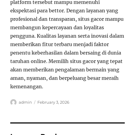
platform tersebut mampu memenuhi
ekspektasi para bettor. Dengan layanan yang
profesional dan transparan, situs gacor mampu
membangun kepercayaan dan loyalitas
pengguna. Kualitas layanan serta inovasi dalam
memberikan fitur terbaru menjadi faktor
penentu keberhasilan dalam bersaing di dunia
taruhan online. Memilih situs gacor yang tepat
akan memberikan pengalaman bermain yang
aman, nyaman, dan berpeluang besar meraih
kemenangan.
Author
Posted
admin
February 3, 2026
on