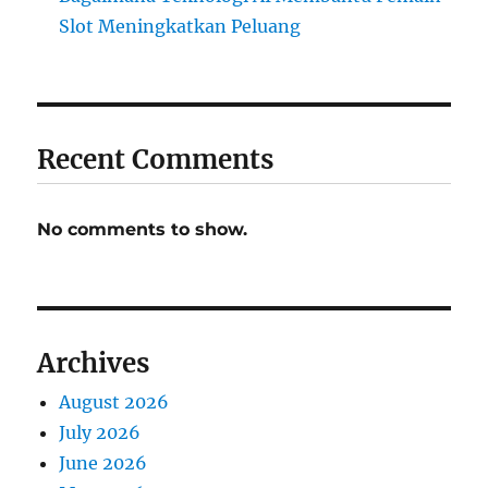
Slot Meningkatkan Peluang
Recent Comments
No comments to show.
Archives
August 2026
July 2026
June 2026