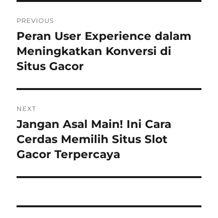
Post
PREVIOUS
navigation
Peran User Experience dalam
Previous
post:
Meningkatkan Konversi di
Situs Gacor
NEXT
Jangan Asal Main! Ini Cara
Next
post:
Cerdas Memilih Situs Slot
Gacor Terpercaya