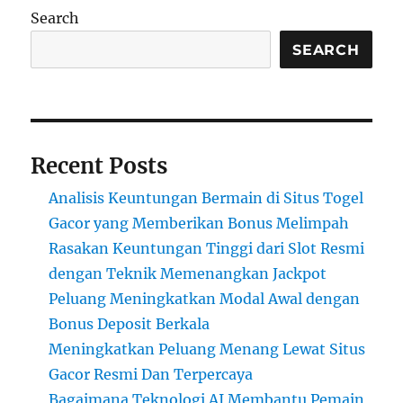
Search
SEARCH
Recent Posts
Analisis Keuntungan Bermain di Situs Togel
Gacor yang Memberikan Bonus Melimpah
Rasakan Keuntungan Tinggi dari Slot Resmi
dengan Teknik Memenangkan Jackpot
Peluang Meningkatkan Modal Awal dengan
Bonus Deposit Berkala
Meningkatkan Peluang Menang Lewat Situs
Gacor Resmi Dan Terpercaya
Bagaimana Teknologi AI Membantu Pemain