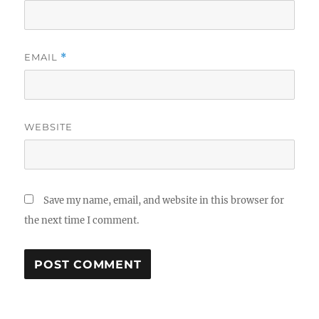
EMAIL
*
WEBSITE
Save my name, email, and website in this browser for
the next time I comment.