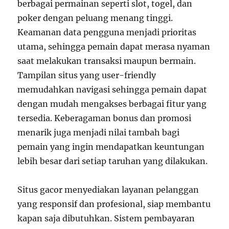
berbagai permainan seperti slot, togel, dan
poker dengan peluang menang tinggi.
Keamanan data pengguna menjadi prioritas
utama, sehingga pemain dapat merasa nyaman
saat melakukan transaksi maupun bermain.
Tampilan situs yang user-friendly
memudahkan navigasi sehingga pemain dapat
dengan mudah mengakses berbagai fitur yang
tersedia. Keberagaman bonus dan promosi
menarik juga menjadi nilai tambah bagi
pemain yang ingin mendapatkan keuntungan
lebih besar dari setiap taruhan yang dilakukan.
Situs gacor menyediakan layanan pelanggan
yang responsif dan profesional, siap membantu
kapan saja dibutuhkan. Sistem pembayaran