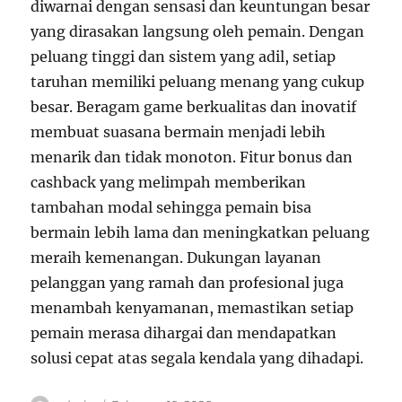
diwarnai dengan sensasi dan keuntungan besar
yang dirasakan langsung oleh pemain. Dengan
peluang tinggi dan sistem yang adil, setiap
taruhan memiliki peluang menang yang cukup
besar. Beragam game berkualitas dan inovatif
membuat suasana bermain menjadi lebih
menarik dan tidak monoton. Fitur bonus dan
cashback yang melimpah memberikan
tambahan modal sehingga pemain bisa
bermain lebih lama dan meningkatkan peluang
meraih kemenangan. Dukungan layanan
pelanggan yang ramah dan profesional juga
menambah kenyamanan, memastikan setiap
pemain merasa dihargai dan mendapatkan
solusi cepat atas segala kendala yang dihadapi.