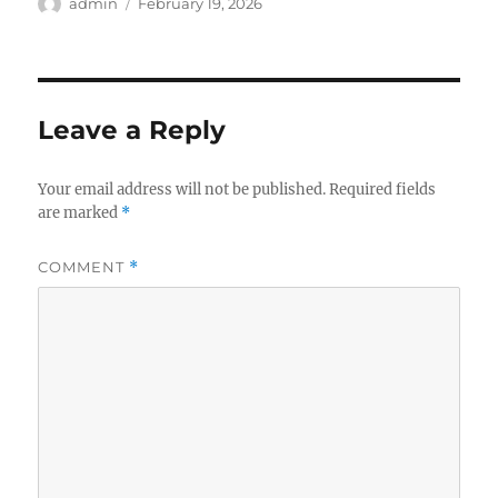
Author
Posted
admin
February 19, 2026
on
Leave a Reply
Your email address will not be published.
Required fields
are marked
*
COMMENT
*