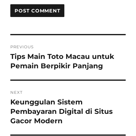
Post
PREVIOUS
navigation
Tips Main Toto Macau untuk
Previous
post:
Pemain Berpikir Panjang
NEXT
Keunggulan Sistem
Next
post:
Pembayaran Digital di Situs
Gacor Modern