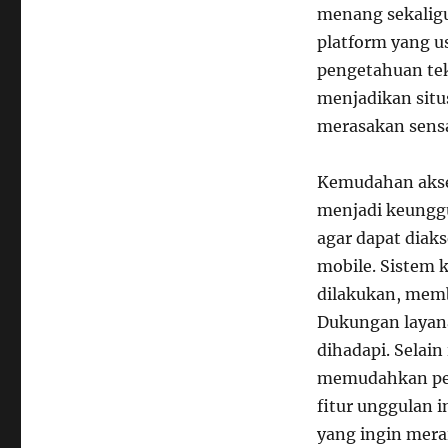
menang sekalig
platform yang u
pengetahuan te
menjadikan situ
merasakan sensa
Kemudahan aks
menjadi keunggul
agar dapat diak
mobile. Sistem 
dilakukan, memb
Dukungan layan
dihadapi. Selain
memudahkan pem
fitur unggulan 
yang ingin mera