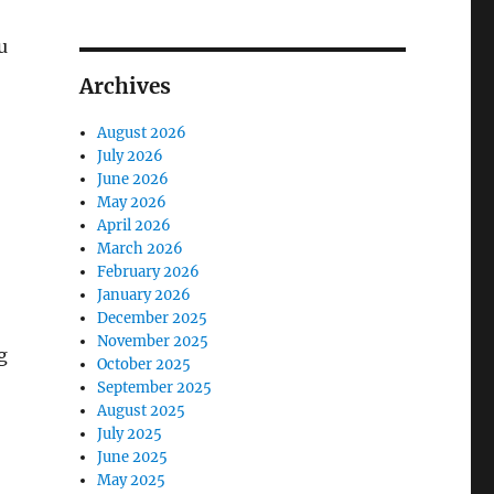
u
Archives
August 2026
July 2026
June 2026
May 2026
April 2026
March 2026
February 2026
January 2026
December 2025
November 2025
g
October 2025
September 2025
August 2025
July 2025
June 2025
May 2025