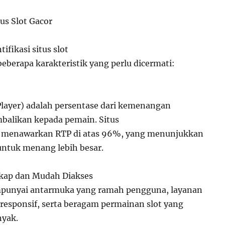
tus Slot Gacor
fikasi situs slot
beberapa karakteristik yang perlu dicermati:
Player) adalah persentase dari kemenangan
balikan kepada pemain. Situs
menawarkan RTP di atas 96%, yang menunjukkan
ntuk menang lebih besar.
ngkap dan Mudah Diakses
mpunyai antarmuka yang ramah pengguna, layanan
responsif, serta beragam permainan slot yang
nyak.