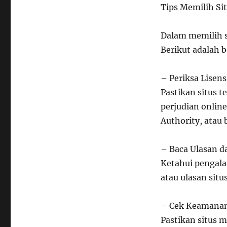
Tips Memilih Si
Dalam memilih s
Berikut adalah 
– Periksa Lisens
Pastikan situs t
perjudian onlin
Authority, atau 
– Baca Ulasan d
Ketahui pengala
atau ulasan situs
– Cek Keamanan
Pastikan situs 