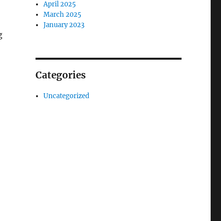
April 2025
March 2025
January 2023
g
Categories
Uncategorized