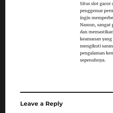
Situs slot gacor
penggemar perma
ingin memperbe
Namun, sangat p
dan memastikan 
keamanan yang t
mengikuti saran
pengalaman kem
sepenuhnya.
Leave a Reply