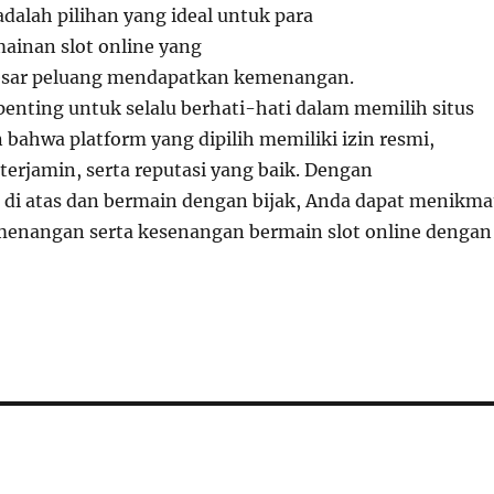
 adalah pilihan yang ideal untuk para
inan slot online yang
sar peluang mendapatkan kemenangan.
enting untuk selalu berhati-hati dalam memilih situs
bahwa platform yang dipilih memiliki izin resmi,
erjamin, serta reputasi yang baik. Dengan
 di atas dan bermain dengan bijak, Anda dapat menikma
enangan serta kesenangan bermain slot online dengan