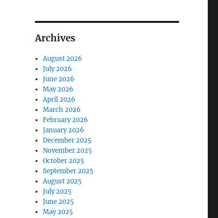
Archives
August 2026
July 2026
June 2026
May 2026
April 2026
March 2026
February 2026
January 2026
December 2025
November 2025
October 2025
September 2025
August 2025
July 2025
June 2025
May 2025