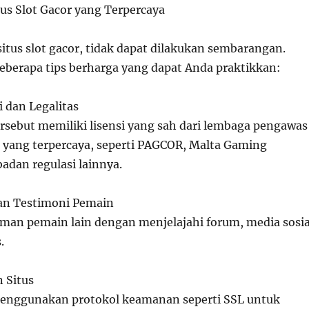
tus Slot Gacor yang Terpercaya
itus slot gacor, tidak dapat dilakukan sembarangan.
beberapa tips berharga yang dapat Anda praktikkan:
i dan Legalitas
ersebut memiliki lisensi yang sah dari lembaga pengawas
e yang terpercaya, seperti PAGCOR, Malta Gaming
badan regulasi lainnya.
an Testimoni Pemain
man pemain lain dengan menjelajahi forum, media sosia
.
 Situs
menggunakan protokol keamanan seperti SSL untuk