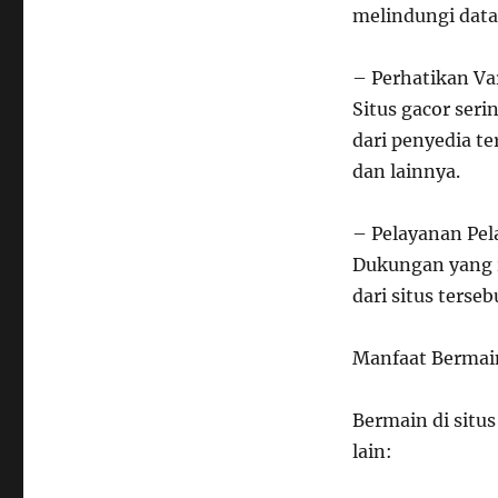
melindungi data
– Perhatikan Va
Situs gacor ser
dari penyedia te
dan lainnya.
– Pelayanan Pel
Dukungan yang 
dari situs terseb
Manfaat Bermain
Bermain di situ
lain: