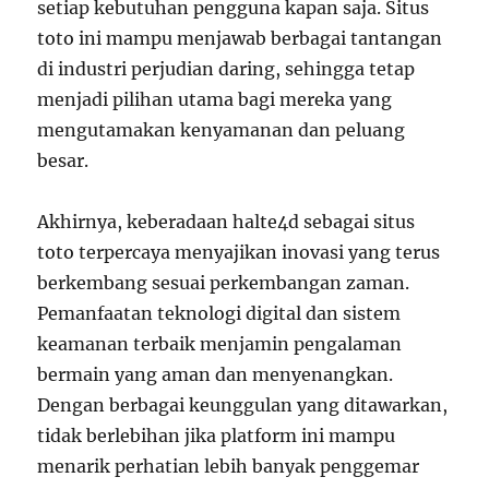
setiap kebutuhan pengguna kapan saja. Situs
toto ini mampu menjawab berbagai tantangan
di industri perjudian daring, sehingga tetap
menjadi pilihan utama bagi mereka yang
mengutamakan kenyamanan dan peluang
besar.
Akhirnya, keberadaan halte4d sebagai situs
toto terpercaya menyajikan inovasi yang terus
berkembang sesuai perkembangan zaman.
Pemanfaatan teknologi digital dan sistem
keamanan terbaik menjamin pengalaman
bermain yang aman dan menyenangkan.
Dengan berbagai keunggulan yang ditawarkan,
tidak berlebihan jika platform ini mampu
menarik perhatian lebih banyak penggemar