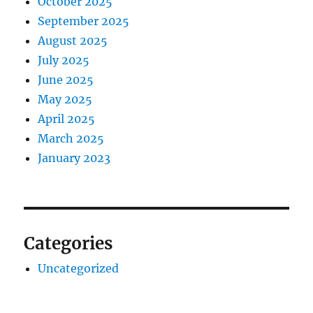
October 2025
September 2025
August 2025
July 2025
June 2025
May 2025
April 2025
March 2025
January 2023
Categories
Uncategorized