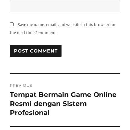
Save my name, email, and website in this browser for
the next time I comment.
Post
PREVIOUS
navigation
Tempat Bermain Game Online
Previous
post:
Resmi dengan Sistem
Profesional