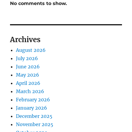
No comments to show.
Archives
August 2026
July 2026
June 2026
May 2026
April 2026
March 2026
February 2026
January 2026
December 2025
November 2025