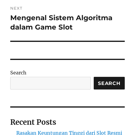
NEXT
Mengenal Sistem Algoritma
Next
post:
dalam Game Slot
Search
SEARCH
Recent Posts
Rasakan Keuntungan Tinggi dari Slot Resmi