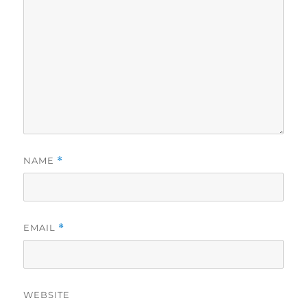
NAME
*
EMAIL
*
WEBSITE