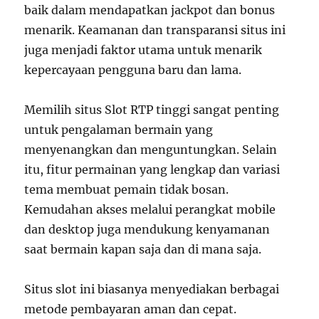
baik dalam mendapatkan jackpot dan bonus
menarik. Keamanan dan transparansi situs ini
juga menjadi faktor utama untuk menarik
kepercayaan pengguna baru dan lama.
Memilih situs Slot RTP tinggi sangat penting
untuk pengalaman bermain yang
menyenangkan dan menguntungkan. Selain
itu, fitur permainan yang lengkap dan variasi
tema membuat pemain tidak bosan.
Kemudahan akses melalui perangkat mobile
dan desktop juga mendukung kenyamanan
saat bermain kapan saja dan di mana saja.
Situs slot ini biasanya menyediakan berbagai
metode pembayaran aman dan cepat.