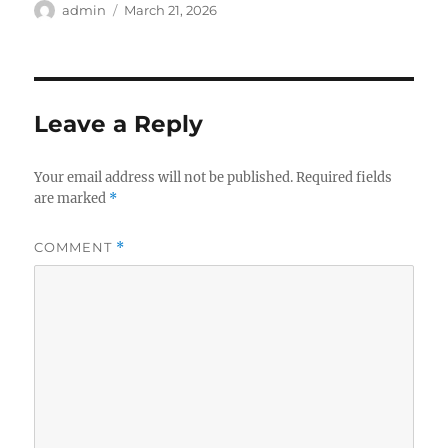
Author
Posted
admin
March 21, 2026
on
Leave a Reply
Your email address will not be published.
Required fields
are marked
*
COMMENT
*