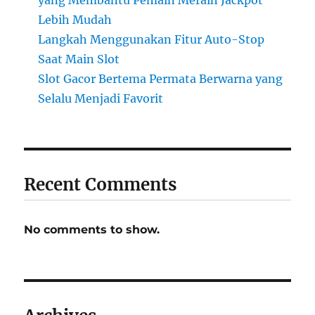
yang Membantu Pemain Meraih Jackpot
Lebih Mudah
Langkah Menggunakan Fitur Auto-Stop
Saat Main Slot
Slot Gacor Bertema Permata Berwarna yang
Selalu Menjadi Favorit
Recent Comments
No comments to show.