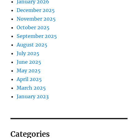
January 2026
December 2025
November 2025
October 2025
September 2025
August 2025
July 2025
June 2025
May 2025
April 2025
March 2025
January 2023
Categories