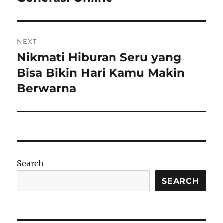
NEXT
Nikmati Hiburan Seru yang
Next
post:
Bisa Bikin Hari Kamu Makin
Berwarna
Search
SEARCH