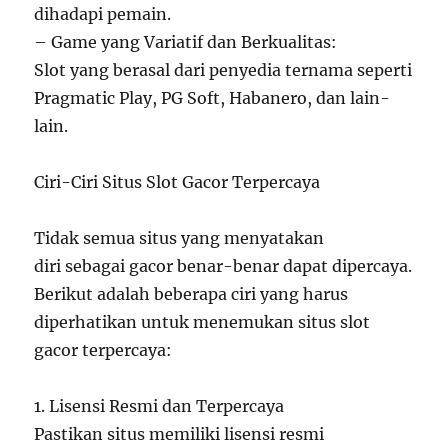
dihadapi pemain.
– Game yang Variatif dan Berkualitas:
Slot yang berasal dari penyedia ternama seperti
Pragmatic Play, PG Soft, Habanero, dan lain-
lain.
Ciri-Ciri Situs Slot Gacor Terpercaya
Tidak semua situs yang menyatakan
diri sebagai gacor benar-benar dapat dipercaya.
Berikut adalah beberapa ciri yang harus
diperhatikan untuk menemukan situs slot
gacor terpercaya:
1. Lisensi Resmi dan Terpercaya
Pastikan situs memiliki lisensi resmi