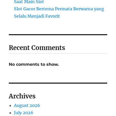
Saat Main Slot
Slot Gacor Bertema Permata Berwarna yang
Selalu Menjadi Favorit
Recent Comments
No comments to show.
Archives
August 2026
July 2026