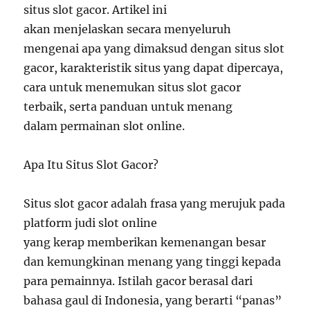
situs slot gacor. Artikel ini
akan menjelaskan secara menyeluruh
mengenai apa yang dimaksud dengan situs slot
gacor, karakteristik situs yang dapat dipercaya,
cara untuk menemukan situs slot gacor
terbaik, serta panduan untuk menang
dalam permainan slot online.
Apa Itu Situs Slot Gacor?
Situs slot gacor adalah frasa yang merujuk pada
platform judi slot online
yang kerap memberikan kemenangan besar
dan kemungkinan menang yang tinggi kepada
para pemainnya. Istilah gacor berasal dari
bahasa gaul di Indonesia, yang berarti “panas”