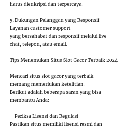
harus dienkripsi dan terpercaya.
5. Dukungan Pelanggan yang Responsif
Layanan customer support
yang bersahabat dan responsif melalui live
chat, telepon, atau email.
Tips Menemukan Situs Slot Gacor Terbaik 2024
Mencari situs slot gacor yang terbaik
memang memerlukan ketelitian.
Berikut adalah beberapa saran yang bisa
membantu Anda:
– Periksa Lisensi dan Regulasi
Pastikan situs memiliki lisensi resmi dan