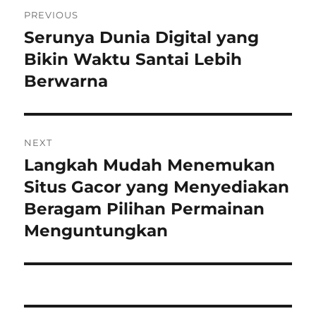
Post
PREVIOUS
navigation
Serunya Dunia Digital yang
Previous
post:
Bikin Waktu Santai Lebih
Berwarna
NEXT
Langkah Mudah Menemukan
Next
post:
Situs Gacor yang Menyediakan
Beragam Pilihan Permainan
Menguntungkan