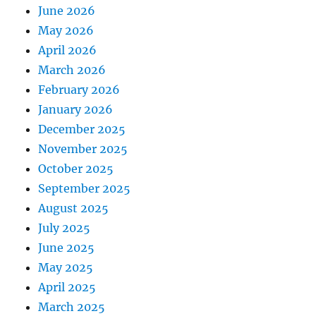
June 2026
May 2026
April 2026
March 2026
February 2026
January 2026
December 2025
November 2025
October 2025
September 2025
August 2025
July 2025
June 2025
May 2025
April 2025
March 2025