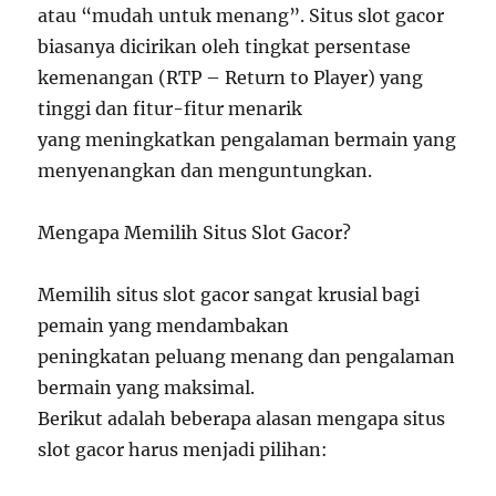
atau “mudah untuk menang”. Situs slot gacor
biasanya dicirikan oleh tingkat persentase
kemenangan (RTP – Return to Player) yang
tinggi dan fitur-fitur menarik
yang meningkatkan pengalaman bermain yang
menyenangkan dan menguntungkan.
Mengapa Memilih Situs Slot Gacor?
Memilih situs slot gacor sangat krusial bagi
pemain yang mendambakan
peningkatan peluang menang dan pengalaman
bermain yang maksimal.
Berikut adalah beberapa alasan mengapa situs
slot gacor harus menjadi pilihan: