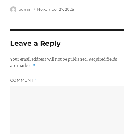
Author
Posted
admin
November 27, 2025
on
Leave a Reply
Your email address will not be published.
Required fields
are marked
*
COMMENT
*