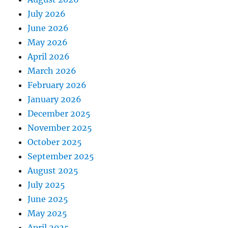
July 2026
June 2026
May 2026
April 2026
March 2026
February 2026
January 2026
December 2025
November 2025
October 2025
September 2025
August 2025
July 2025
June 2025
May 2025
April 2025