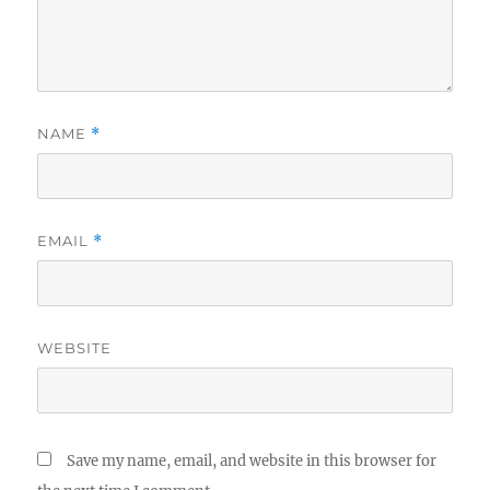
NAME
*
EMAIL
*
WEBSITE
Save my name, email, and website in this browser for