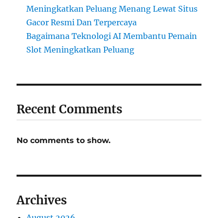
Meningkatkan Peluang Menang Lewat Situs
Gacor Resmi Dan Terpercaya
Bagaimana Teknologi AI Membantu Pemain
Slot Meningkatkan Peluang
Recent Comments
No comments to show.
Archives
August 2026