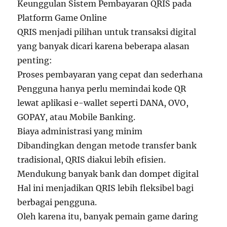
Keunggulan Sistem Pembayaran QRIS pada
Platform Game Online
QRIS menjadi pilihan untuk transaksi digital
yang banyak dicari karena beberapa alasan
penting:
Proses pembayaran yang cepat dan sederhana
Pengguna hanya perlu memindai kode QR
lewat aplikasi e-wallet seperti DANA, OVO,
GOPAY, atau Mobile Banking.
Biaya administrasi yang minim
Dibandingkan dengan metode transfer bank
tradisional, QRIS diakui lebih efisien.
Mendukung banyak bank dan dompet digital
Hal ini menjadikan QRIS lebih fleksibel bagi
berbagai pengguna.
Oleh karena itu, banyak pemain game daring