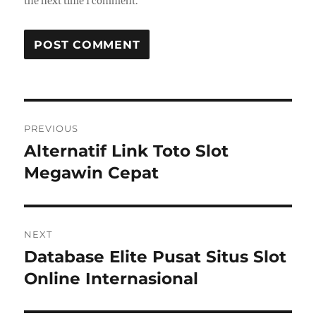
the next time I comment.
Post
PREVIOUS
navigation
Alternatif Link Toto Slot
Previous
post:
Megawin Cepat
NEXT
Database Elite Pusat Situs Slot
Next
post:
Online Internasional