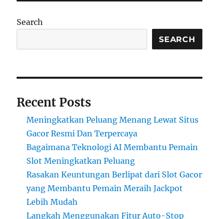
Search
SEARCH
Recent Posts
Meningkatkan Peluang Menang Lewat Situs
Gacor Resmi Dan Terpercaya
Bagaimana Teknologi AI Membantu Pemain
Slot Meningkatkan Peluang
Rasakan Keuntungan Berlipat dari Slot Gacor
yang Membantu Pemain Meraih Jackpot
Lebih Mudah
Langkah Menggunakan Fitur Auto-Stop