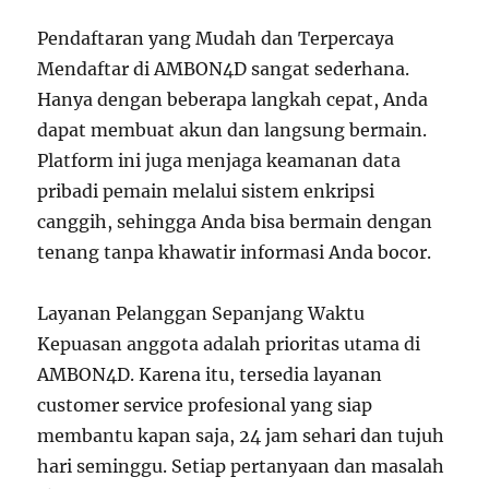
Pendaftaran yang Mudah dan Terpercaya
Mendaftar di AMBON4D sangat sederhana.
Hanya dengan beberapa langkah cepat, Anda
dapat membuat akun dan langsung bermain.
Platform ini juga menjaga keamanan data
pribadi pemain melalui sistem enkripsi
canggih, sehingga Anda bisa bermain dengan
tenang tanpa khawatir informasi Anda bocor.
Layanan Pelanggan Sepanjang Waktu
Kepuasan anggota adalah prioritas utama di
AMBON4D. Karena itu, tersedia layanan
customer service profesional yang siap
membantu kapan saja, 24 jam sehari dan tujuh
hari seminggu. Setiap pertanyaan dan masalah