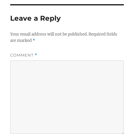
Leave a Reply
Your email address will not be published.
Required fields
are marked
*
COMMENT
*