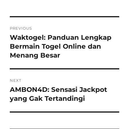
Post
PREVIOUS
navigation
Waktogel: Panduan Lengkap
Previous
post:
Bermain Togel Online dan
Menang Besar
NEXT
AMBON4D: Sensasi Jackpot
Next
post:
yang Gak Tertandingi