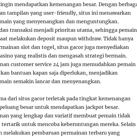
g ingin mendapatkan kemenangan besar. Dengan berbag
dan tampilan yang user-friendly, situs ini menawarkan
rmain yang menyenangkan dan menguntungkan.
an transaksi menjadi prioritas utama, sehingga pemain
aat melakukan deposit maupun withdraw. Tidak hanya
ainan slot dan togel, situs gacor juga menyediakan
asino yang realistis dan mengasah strategi bermain.
anan customer service 24 jam juga memudahkan pemain
kan bantuan kapan saja diperlukan, menjadikan
main semakin lancar dan menyenangkan.
a dari situs gacor terletak pada tingkat kemenangan
 peluang besar untuk mendapatkan jackpot besar.
nan yang lengkap dan variatif membuat pemain tidak
u tertarik untuk mencoba keberuntungan mereka. Selain
rutin melakukan pembaruan permainan terbaru yang