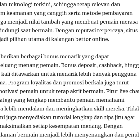
an teknologi terkini, sehingga tetap relevan dan
tem keamanan yang canggih serta metode pembayaran
uga menjadi nilai tambah yang membuat pemain merasa
indungi saat bermain. Dengan reputasi terpercaya, situs
adi pilihan utama di kalangan bettor online.
berikan berbagai bonus menarik yang dapat
eluang menang pemain. Bonus deposit, cashback, hing
ng kali ditawarkan untuk menarik lebih banyak pengguna
a. Program loyalitas dan promosi berkala juga turut
tivasi pemain untuk tetap aktif bermain. Fitur live cha
rategi yang lengkap membantu pemain memahami
a lebih mendalam dan meningkatkan skill mereka. Tida
 ini juga menyediakan tutorial lengkap dan tips jitu agar
maksimalkan setiap kesempatan menang. Dengan
alaman bermain menjadi lebih menyenangkan dan penu