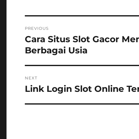
Post
PREVIOUS
navigation
Cara Situs Slot Gacor M
Previous
post:
Berbagai Usia
NEXT
Link Login Slot Online 
Next
post: