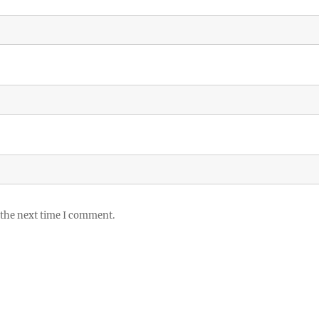
 the next time I comment.