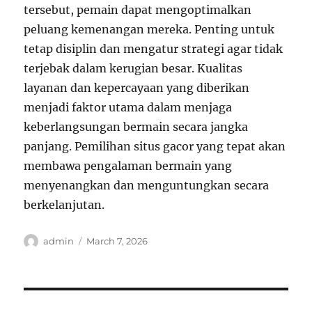
tersebut, pemain dapat mengoptimalkan
peluang kemenangan mereka. Penting untuk
tetap disiplin dan mengatur strategi agar tidak
terjebak dalam kerugian besar. Kualitas
layanan dan kepercayaan yang diberikan
menjadi faktor utama dalam menjaga
keberlangsungan bermain secara jangka
panjang. Pemilihan situs gacor yang tepat akan
membawa pengalaman bermain yang
menyenangkan dan menguntungkan secara
berkelanjutan.
Author
Posted
admin
March 7, 2026
on