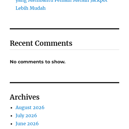
yang Membantu Pemain Meraih Jackpot
Lebih Mudah
Recent Comments
No comments to show.
Archives
August 2026
July 2026
June 2026