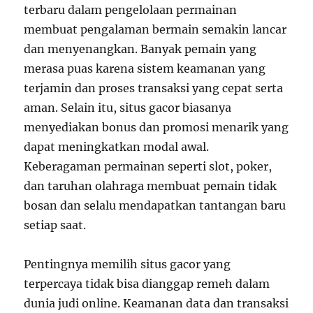
terbaru dalam pengelolaan permainan
membuat pengalaman bermain semakin lancar
dan menyenangkan. Banyak pemain yang
merasa puas karena sistem keamanan yang
terjamin dan proses transaksi yang cepat serta
aman. Selain itu, situs gacor biasanya
menyediakan bonus dan promosi menarik yang
dapat meningkatkan modal awal.
Keberagaman permainan seperti slot, poker,
dan taruhan olahraga membuat pemain tidak
bosan dan selalu mendapatkan tantangan baru
setiap saat.
Pentingnya memilih situs gacor yang
terpercaya tidak bisa dianggap remeh dalam
dunia judi online. Keamanan data dan transaksi