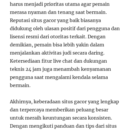
harus menjadi prioritas utama agar pemain
merasa nyaman dan tenang saat bermain.
Reputasi situs gacor yang baik biasanya
didukung oleh ulasan positif dari pengguna dan
lisensi resmi dari otoritas terkait. Dengan
demikian, pemain bisa lebih yakin dalam
menjalankan aktivitas judi secara daring.
Ketersediaan fitur live chat dan dukungan
teknis 24 jam juga menambah kenyamanan
pengguna saat mengalami kendala selama
bermain.
Akhirnya, keberadaan situs gacor yang lengkap
dan terpercaya memberikan peluang besar
untuk meraih keuntungan secara konsisten.
Dengan mengikuti panduan dan tips dari situs