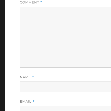
COMMENT
*
NAME
*
EMAIL
*