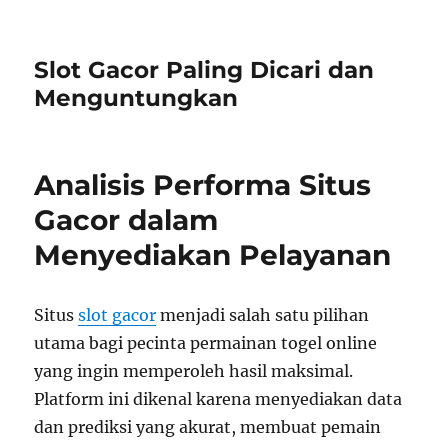
Slot Gacor Paling Dicari dan
Menguntungkan
Analisis Performa Situs
Gacor dalam
Menyediakan Pelayanan
Situs
slot gacor
menjadi salah satu pilihan
utama bagi pecinta permainan togel online
yang ingin memperoleh hasil maksimal.
Platform ini dikenal karena menyediakan data
dan prediksi yang akurat, membuat pemain