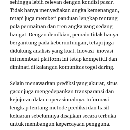
sehingga lebih relevan dengan kondisi pasar.
Tidak hanya menyediakan angka kemenangan,
tetapi juga memberi panduan lengkap tentang
pola permainan dan tren angka yang sedang
hangat. Dengan demikian, pemain tidak hanya
bergantung pada keberuntungan, tetapi juga
didukung analisis yang kuat. Inovasi-inovasi
ini membuat platform ini tetap kompetitif dan
diminati di kalangan komunitas togel daring.
Selain menawarkan prediksi yang akurat, situs
gacor juga mengedepankan transparansi dan
kejujuran dalam operasionalnya. Informasi
lengkap tentang metode prediksi dan hasil
keluaran sebelumnya disajikan secara terbuka
untuk membangun kepercayaan pengguna.