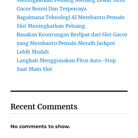
Meningkatkan Peluang Menang Lewat Situs
Gacor Resmi Dan Terpercaya
Bagaimana Teknologi AI Membantu Pemain
Slot Meningkatkan Peluang
Rasakan Keuntungan Berlipat dari Slot Gacor
yang Membantu Pemain Meraih Jackpot
Lebih Mudah
Langkah Menggunakan Fitur Auto-Stop
Saat Main Slot
Recent Comments
No comments to show.