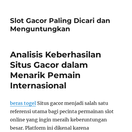
Slot Gacor Paling Dicari dan
Menguntungkan
Analisis Keberhasilan
Situs Gacor dalam
Menarik Pemain
Internasional
beras togel
Situs gacor menjadi salah satu
referensi utama bagi pecinta permainan slot
online yang ingin meraih keberuntungan
besar. Platform ini dikenal karena