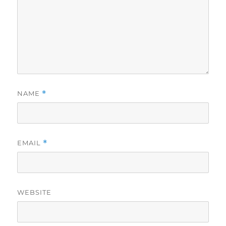
NAME
*
EMAIL
*
WEBSITE