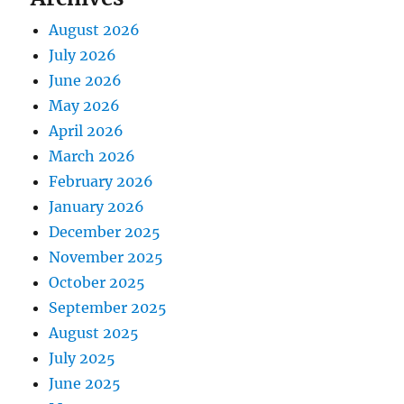
August 2026
July 2026
June 2026
May 2026
April 2026
March 2026
February 2026
January 2026
December 2025
November 2025
October 2025
September 2025
August 2025
July 2025
June 2025