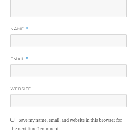
NAME
*
EMAIL
*
WEBSITE
Save my name, email, and website in this browser for
the next time I comment.